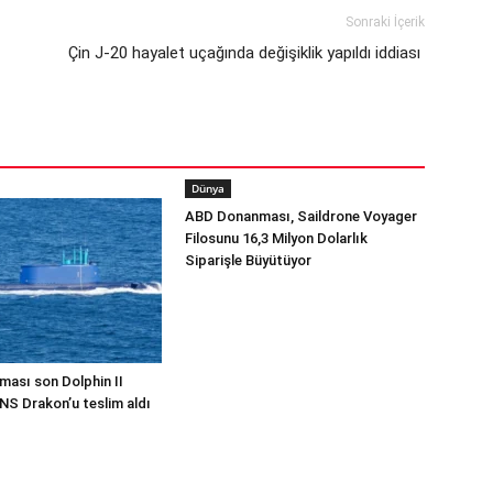
Sonraki İçerik
Çin J-20 hayalet uçağında değişiklik yapıldı iddiası
Dünya
ABD Donanması, Saildrone Voyager
Filosunu 16,3 Milyon Dolarlık
Siparişle Büyütüyor
ması son Dolphin II
INS Drakon’u teslim aldı