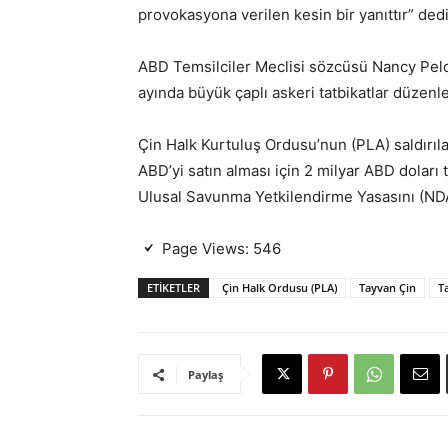
provokasyona verilen kesin bir yanıttır” dedi
ABD Temsilciler Meclisi sözcüsü Nancy Pelos
ayında büyük çaplı askeri tatbikatlar düzenle
Çin Halk Kurtuluş Ordusu’nun (PLA) saldırıla
ABD’yi satın alması için 2 milyar ABD doları
Ulusal Savunma Yetkilendirme Yasasını (NDA
Page Views:
546
ETIKETLER
Çin Halk Ordusu (PLA)
Tayvan Çin
T
Paylaş