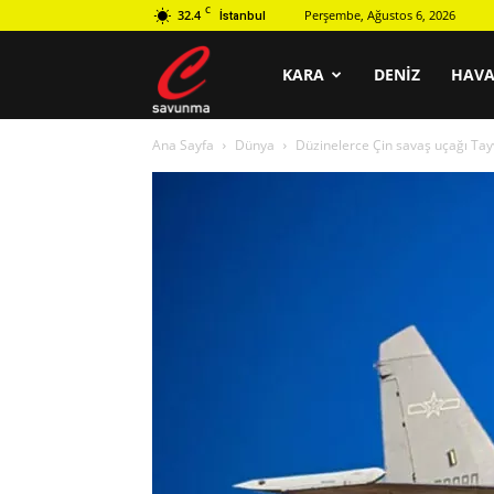
C
32.4
Perşembe, Ağustos 6, 2026
İstanbul
C
KARA
DENIZ
HAV
Ana Sayfa
Dünya
Düzinelerce Çin savaş uçağı Tayva
savunma