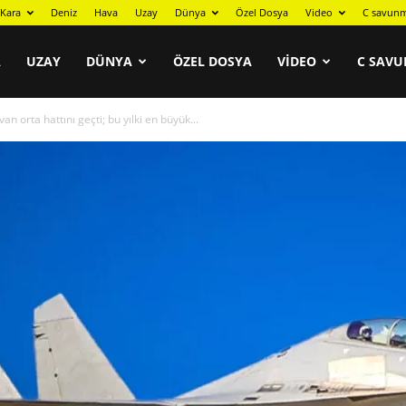
Kara
Deniz
Hava
Uzay
Dünya
Özel Dosya
Video
C savunm
A
UZAY
DÜNYA
ÖZEL DOSYA
VIDEO
C SAVU
n orta hattını geçti; bu yılki en büyük...