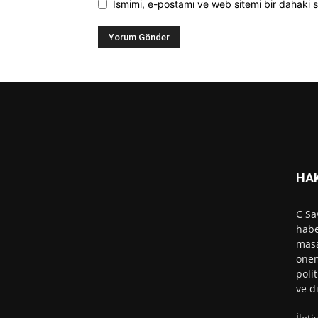
Ismimi, e-postamı ve web sitemi bir dahaki s
HA
C Sa
habe
masa
önem
polit
ve d