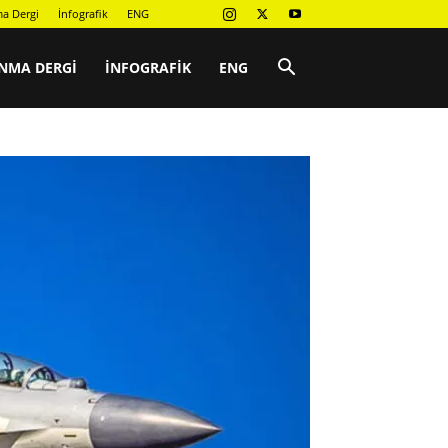
a Dergi
İnfografik
ENG
NMA DERGI
İNFOGRAFIK
ENG