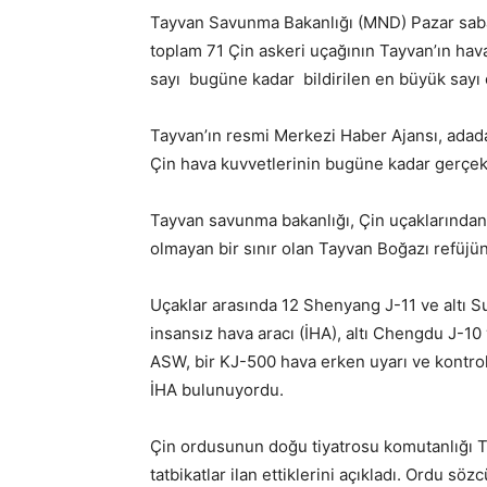
Tayvan Savunma Bakanlığı (MND) Pazar saba
toplam 71 Çin askeri uçağının Tayvan’ın hav
sayı bugüne kadar bildirilen en büyük sayı o
Tayvan’ın resmi Merkezi Haber Ajansı, adad
Çin hava kuvvetlerinin bugüne kadar gerçekl
Tayvan savunma bakanlığı, Çin uçaklarından 4
olmayan bir sınır olan Tayvan Boğazı refüjünü
Uçaklar arasında 12 Shenyang J-11 ve altı
insansız hava aracı (İHA), altı Chengdu J-10
ASW, bir KJ-500 hava erken uyarı ve kontr
İHA bulunuyordu.
Çin ordusunun doğu tiyatrosu komutanlığı Ta
tatbikatlar ilan ettiklerini açıkladı. Ordu s