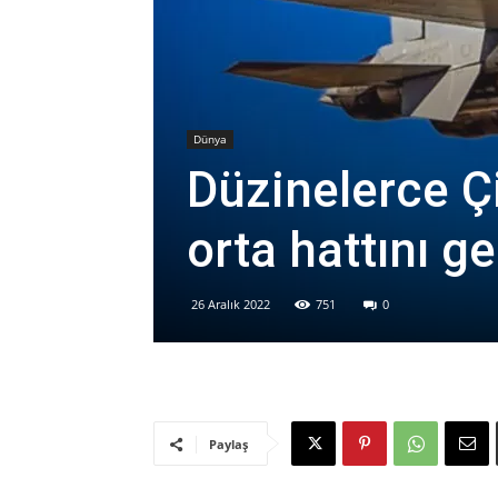
Dünya
Düzinelerce Ç
orta hattını ge
26 Aralık 2022
751
0
Paylaş