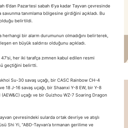
h 6’dan Pazartesi sabah 6’ya kadar Tayvan çevresinde
a savunma tanımlama bölgesine girdiğini açıkladı. Bu
lduğu belirtildi.
a herhangi bir alarm durumunun olmadığını belirterek,
eşen en büyük saldırısı olduğunu açıkladı.
7’si, her iki tarafça zımnen kabul edilen resmi
 geçtiğini belirtti.
 Sukhoi Su-30 savaş uçağı, bir CASC Rainbow CH-4
 ve 18 J-16 savaş uçağı, bir Shaanxi Y-8 EW, bir Y-8
ol (AEW&C) uçağı ve bir Guizhou WZ-7 Soaring Dragon
yvan çevresindeki sularda ortak devriye ve atışlı
özcüsü Shi Yi, “ABD-Tayvan’a tırmanan gerilime ve