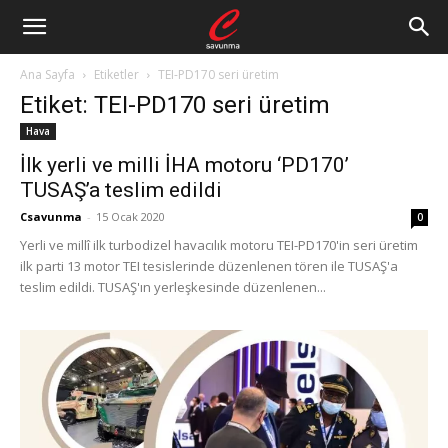
Ana Sayfa
Etiketler
TEI-PD170 seri üretim
Etiket: TEI-PD170 seri üretim
Hava
İlk yerli ve milli İHA motoru ‘PD170’
TUSAŞ’a teslim edildi
Csavunma
-
15 Ocak 2020
0
Yerli ve millî ilk turbodizel havacılık motoru TEI-PD170'in seri üretim
ilk parti 13 motor TEI tesislerinde düzenlenen tören ile TUSAŞ'a
teslim edildi. TUSAŞ'ın yerleşkesinde düzenlenen...