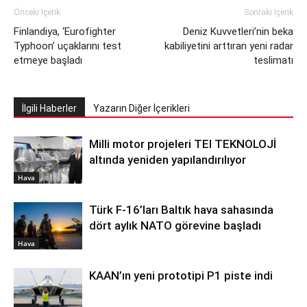
Önceki İçerik
Sonraki İçerik
Finlandiya, ‘Eurofighter
Deniz Kuvvetleri’nin beka
Typhoon’ uçaklarını test
kabiliyetini arttıran yeni radar
etmeye başladı
teslimatı
İlgili Haberler
Yazarın Diğer İçerikleri
Milli motor projeleri TEI TEKNOLOJİ
altında yeniden yapılandırılıyor
Hava
Türk F-16’ları Baltık hava sahasında
dört aylık NATO görevine başladı
Hava
KAAN’ın yeni prototipi P1 piste indi