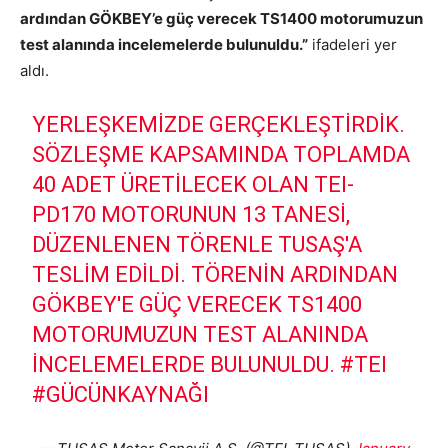
ardından GÖKBEY’e güç verecek TS1400 motorumuzun
test alanında incelemelerde bulunuldu.”
ifadeleri yer
aldı.
YERLEŞKEMIZDE GERÇEKLEŞTIRDIK.
SÖZLEŞME KAPSAMINDA TOPLAMDA
40 ADET ÜRETILECEK OLAN TEI-
PD170 MOTORUNUN 13 TANESI,
DÜZENLENEN TÖRENLE TUSAŞ'A
TESLIM EDILDI. TÖRENIN ARDINDAN
GÖKBEY'E GÜÇ VERECEK TS1400
MOTORUMUZUN TEST ALANINDA
INCELEMELERDE BULUNULDU.
#TEI
#GÜCÜNKAYNAĞI