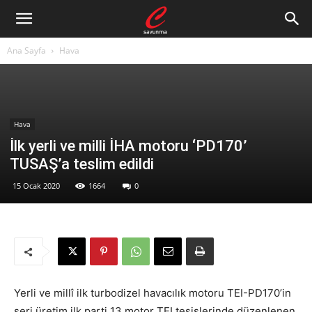
Ana Sayfa
Hava
Hava
İlk yerli ve milli İHA motoru ‘PD170’
TUSAŞ’a teslim edildi
15 Ocak 2020
1664
0
Yerli ve millî ilk turbodizel havacılık motoru TEI-PD170’in
seri üretim ilk parti 13 motor TEI tesislerinde düzenlenen