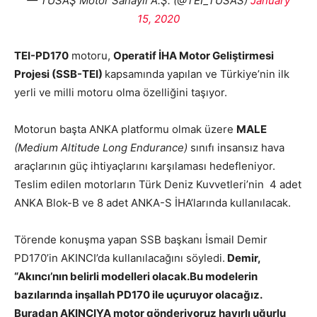
— TUSAŞ Motor Sanayii A.Ş. (@TEI_TUSAS)
January
15, 2020
TEI-PD170
motoru,
Operatif İHA Motor Geliştirmesi
Projesi (SSB-TEI)
kapsamında yapılan ve Türkiye’nin ilk
yerli ve milli motoru olma özelliğini taşıyor.
Motorun başta ANKA platformu olmak üzere
MALE
(Medium Altitude Long Endurance)
sınıfı insansız hava
araçlarının güç ihtiyaçlarını karşılaması hedefleniyor.
Teslim edilen motorların Türk Deniz Kuvvetleri’nin 4 adet
ANKA Blok-B ve 8 adet ANKA-S İHA’larında kullanılacak.
Törende konuşma yapan SSB başkanı İsmail Demir
PD170’in AKINCI’da kullanılacağını söyledi.
Demir,
“Akıncı’nın belirli modelleri olacak.Bu modelerin
bazılarında inşallah PD170 ile uçuruyor olacağız.
Buradan AKINCIYA motor gönderiyoruz hayırlı uğurlu