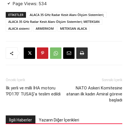
Page Views:
534
ETIKETLER
ALACA 35 GHz Radar Kesit Alanı Ölçüm Sistemleri;
ALACA 35 GHz Radar Kesit Alanı Ölçüm Sistemleri; METEKSAN
ALACA sistemi
ARMERKOM
METEKSAN ALACA
Önceki İçerik
Sonraki İçerik
İlk yerli ve milli İHA motoru
NATO Askeri Komitesine
‘PD170’ TUSAŞ’a teslim edildi
atanan ilk kadın Amiral göreve
başladı
İlgili Haberler
Yazarın Diğer İçerikleri