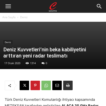
Ana Sayfa
Deniz
Deniz
Deniz Kuvvetleri’nin beka kabiliyetini
arttıran yeni radar teslimatı
17 Ocak 2020
1314
0
Türk Deniz Kuvvetleri Komutanlığı ihtiyacı kapsamında
METEKSAN tarafından geliştirilen
ALACA 35 GHz Radar