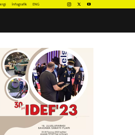
ergi
İnfografik
ENG