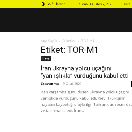
C
25
Cuma, Ağustos 7, 2026
Kara
İstanbul
Ana Sayfa
Etiketler
TOR-M1
Etiket: TOR-M1
Hava
İran Ukrayna yolcu uçağını
“yanlışlıkla” vurduğunu kabul etti
Csavunma
-
9 Ocak 2020
İran çarşamba günü düşen Ukrayna yolcu uçağını
yanlışlıkla vurduğunu kabul etti. Kiev, 176 kişinin
hayatını kaybettiği olayla ilgili Tahran'dan resmi öz
ve tazminat istedi. İran...