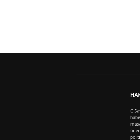
HA
C Sa
haber
masa
önem
polit