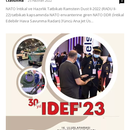
Csavunma
-
25 Haziran 2022
0
NATO İntikal ve Hazırlık Tatbikatı Ramstein Dust II-2022 (RADU II-
22) tatbikatı kapsamında NATO envanterine giren NATO DDR (İntikal
Edebilir Hava Savunma Radarı) 3’üncü Ana Jet Üs...