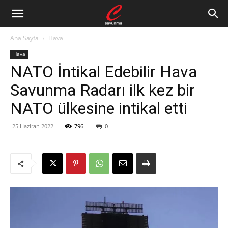
Ana Sayfa
Hava
Hava
NATO İntikal Edebilir Hava
Savunma Radarı ilk kez bir
NATO ülkesine intikal etti
25 Haziran 2022
796
0