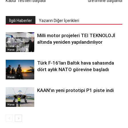
Kabul Testleri başladı
üretimine başlandı
İlgili Haberler
Yazarın Diğer İçerikleri
Milli motor projeleri TEI TEKNOLOJİ
altında yeniden yapılandırılıyor
Hava
Türk F-16’ları Baltık hava sahasında
dört aylık NATO görevine başladı
Hava
KAAN’ın yeni prototipi P1 piste indi
Hava