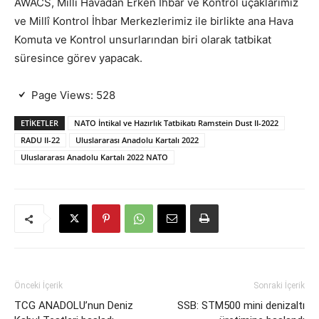
AWACS, Millî Havadan Erken İhbar ve Kontrol uçaklarımız
ve Millî Kontrol İhbar Merkezlerimiz ile birlikte ana Hava
Komuta ve Kontrol unsurlarından biri olarak tatbikat
süresince görev yapacak.
Page Views:
528
ETIKETLER
NATO İntikal ve Hazırlık Tatbikatı Ramstein Dust II-2022
RADU II-22
Uluslararası Anadolu Kartalı 2022
Uluslararası Anadolu Kartalı 2022 NATO
Önceki İçerik
Sonraki İçerik
TCG ANADOLU’nun Deniz
SSB: STM500 mini denizaltı