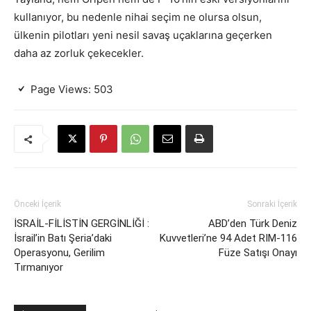
kullanıyor, bu nedenle nihai seçim ne olursa olsun,
ülkenin pilotları yeni nesil savaş uçaklarına geçerken
daha az zorluk çekecekler.
Page Views:
503
Önceki İçerik
Sonraki İçerik
İSRAİL-FİLİSTİN GERGİNLİĞİ :
ABD’den Türk Deniz
İsrail’in Batı Şeria’daki
Kuvvetleri’ne 94 Adet RIM-116
Operasyonu, Gerilim
Füze Satışı Onayı
Tırmanıyor