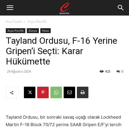
Ana Sayfa
Asya-Pasifik
Asya-Pasifik
Dünya
Hava
Tayland Ordusu, F-16 Yerine
Gripen’i Seçti: Karar
Hükümette
29 Ağustos 2024
425
0
Tayland Ordusu, bir sonraki savaş uçağı olarak Lockheed
Martin F-16 Block 70/72 yerine SAAB Gripen E/F’yi tercih