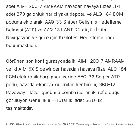
adet AIM-120C-7 AMRAAM havadan havaya füzesi, iki
adet 370 galonluk harici yakıt deposu ve ALQ-184 ECM
poduna ek olarak, AAQ-33 Sniper Gelişmiş Hedefleme
Bölmesi (ATP) ve AAQ-13 LANTIRN düşük İrtifa
Navigasyon ve gece için Kızılötesi Hedefleme podu
bulunmaktadır.
Görünen son konfigürasyonda iki AIM-120C-7 AMRAAM
ve iki AIM-9X Sidewinder havadan havaya füze,
ALQ-184
ECM elektronik harp podu yerine AAQ-33 Sniper ATP
podu, havadan-karaya kullanılan her biri üç GBU-12
Paveway II lazer güdümlü bomba içeren iki raf olduğu
görülüyor. Genellikle F-16’lar iki adet
GBU-12
taşımaktadır.
F-16V
Block 72, tek bir rafta üç adet
GBU-12 Paveway II lazer güdümlü bomba taşıd