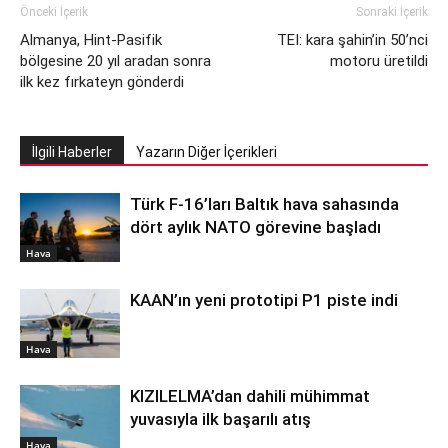
Önceki İçerik
Sonraki İçerik
Almanya, Hint-Pasifik
TEI: kara şahin’in 50’nci
bölgesine 20 yıl aradan sonra
motoru üretildi
ilk kez fırkateyn gönderdi
İlgili Haberler
Yazarın Diğer İçerikleri
Türk F-16’ları Baltık hava sahasında
dört aylık NATO görevine başladı
Hava
KAAN’ın yeni prototipi P1 piste indi
Hava
KIZILELMA’dan dahili mühimmat
yuvasıyla ilk başarılı atış
Hava