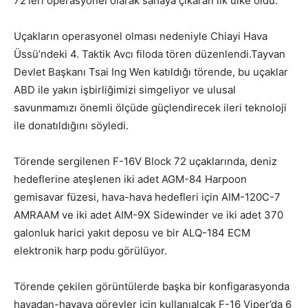
72’leri
operasyonel olarak sahaya çıkaran ilk ülke oldu.
Uçakların operasyonel olması nedeniyle Chiayi Hava
Üssü’ndeki
4. Taktik Avcı filoda tören düzenlendi.
Tayvan
Devlet Başkanı Tsai Ing Wen katıldığı törende, bu uçaklar
ABD ile yakın işbirliğimizi simgeliyor ve ulusal
savunmamızı önemli ölçüde güçlendirecek ileri teknoloji
ile donatıldığını söyledi.
Törende sergilenen F-16V
Block 72 uçaklarında, deniz
hedeflerine ateşlenen iki adet AGM-84 Harpoon
gemisavar füzesi, hava-hava hedefleri için AIM-120C-7
AMRAAM ve iki adet AIM-9X Sidewinder ve iki adet 370
galonluk harici yakıt deposu ve bir ALQ-184 ECM
elektronik harp podu görülüyor.
Törende çekilen görüntülerde başka bir konfigarasyonda
havadan-havaya görevler için kullanıalcak F-16 Viper’da 6