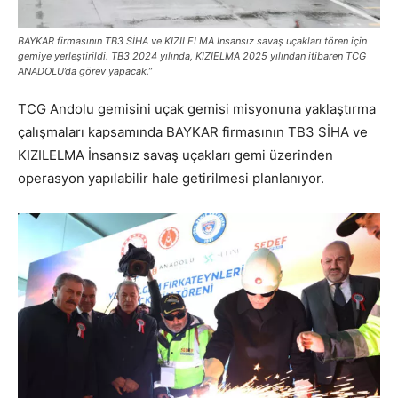
BAYKAR firmasının TB3 SİHA ve KIZILELMA İnsansız savaş uçakları tören için
gemiye yerleştirildi.
TB3 2024 yılında,
KIZIELMA 2025 yılından itibaren TCG
ANADOLU’da görev yapacak.”
TCG Andolu gemisini uçak gemisi misyonuna yaklaştırma
çalışmaları kapsamında BAYKAR firmasının TB3 SİHA ve
KIZILELMA İnsansız savaş uçakları gemi üzerinden
operasyon yapılabilir hale getirilmesi planlanıyor.