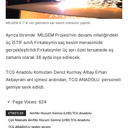
MİLGEM 6-7-8`inci gemilerin sac kesim merasimi yapıldı.
Ayrıca törende MİLGEM Projesi’nin devamı niteliğindeki
üç İSTİF sınıfı Fırkateynin saç kesim merasimide
gerçekleştirildi.Fırkateynler üç ayrı özel tersanede eş
zamanlı olarak 36 ayda inşa edilecek.
TCG Anadolu Komutanı Deniz Kurmay Albay Erhan
Akbayram ant içmesi ardından, TCG ANADOLU personeli
gemiye sevk edildi.
Page Views:
624
ETIKETLER
Amfibi Hücum Gemisi (LHD) TCG Anadolu
Çok Maksatlı Amfibi Hücum Gemisi (LHD) TCG Anadolu
TCG ANADOLU teslim töreni