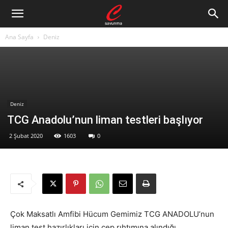
Ana Sayfa
Deniz
Deniz
TCG Anadolu’nun liman testleri başlıyor
2 Şubat 2020
1603
0
Çok Maksatlı Amfibi Hücum Gemimiz TCG ANADOLU’nun
liman test hazırlıkları için cep rıhtımına alındığı