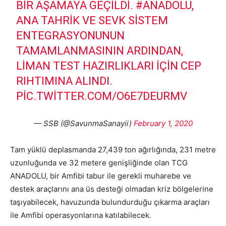
BIR AŞAMAYA GEÇILDI.
#ANADOLU
,
ANA TAHRIK VE SEVK SISTEM
ENTEGRASYONUNUN
TAMAMLANMASININ ARDINDAN,
LIMAN TEST HAZIRLIKLARI IÇIN CEP
RIHTIMINA ALINDI.
PIC.TWITTER.COM/O6E7DEURMV
— SSB (@SavunmaSanayii)
February 1, 2020
Tam yüklü deplasmanda 27,439 ton ağırlığında, 231 metre
uzunluğunda ve 32 metere genişliğinde olan TCG
ANADOLU, bir Amfibi tabur ile gerekli muharebe ve
destek araçlarını ana üs desteği olmadan kriz bölgelerine
taşıyabilecek, havuzunda bulundurduğu çıkarma araçları
ile Amfibi operasyonlarına katılabilecek.