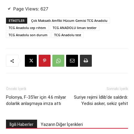
Page Views:
627
ETIKETLER
Çok Maksatlı Amfibi Hücum Gemisi TCG Anadolu
TCG Anadolu cep rıhtım
TCG ANADOLU liman testler
TCG Anadolu son durum
TCG Anadolu test
Önceki İçerik
Sonraki İçerik
Polonya, F-35’ler için 4.6 milyar
Suriye rejimi İdlib’de saldırdı:
dolarlık anlaşmaya imza attı
Yedisi asker, sekiz şehit
İlgili Haberler
Yazarın Diğer İçerikleri