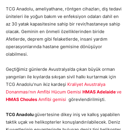
TCG Anadolu, ameliyathane, röntgen cihazları, diş tedavi
üniteleri ile yoğun bakım ve enfeksiyon odaları dahil en
az 30 yatak kapasitesine sahip bir revir/hastaneye sahip
olacak. Geminin en önmeli özelliklerinden biride
Afetlerde, deprem gibi felaketlerde, insani yardım
operasyonlarında hastane gemisine dönüşüyor
olabilmesi.
Geçtiğimiz günlerde Avustralya’da çıkan büyük orman
yangınları ile kıyılarda sıkışan sivil halkı kurtarmak için
TCG Anadolu’nun ikiz kardeşi
Kraliyet Avustralya
Donanması’nın Amfibi Hücum Gemisi
HMAS Adelaide
ve
HMAS Choules
Amfibi gemisi
görevlendirilmişti.
TCG Anadolu
güvertesine dikey iniş ve kalkış yapabilen
taktik uçak ve helikopterler konuşlandırılabilecek. Deniz
Kuvvetlerinin envanterinde bulunan deniz tipi helikopter