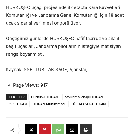
HÜRKUŞ-C uçağı projesinde ilk etapta Kara Kuvvetleri
Komutanlığı ve Jandarma Genel Komutanlığı için 18 adet
uçak siparişi verilmesi öngörülüyor.
Geçtiğimiz günlerde HÜRKUŞ-C hafif taarruz ve silahlı
keşif uçakları, Jandarma pilotlarının isteğiyle mat siyah
renge boyanmıştı.
Kaynak: SSB, TÜBİTAK SAGE, Ajanslar,
Page Views:
917
ETIKETLER
Hürkuş-C TOGAN
SavunmaSanayii TOGAN
SSB TOGAN
TOGAN Mühimmatı
TÜBİTAK SEGA TOGAN