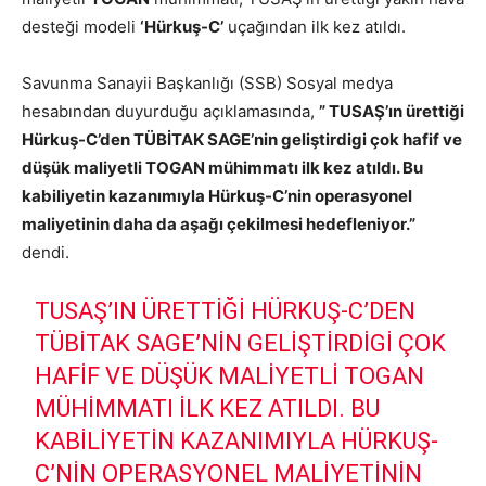
desteği modeli
‘Hürkuş-C’
uçağından ilk kez atıldı.
Savunma Sanayii Başkanlığı (SSB) Sosyal medya
hesabından duyurduğu açıklamasında,
” TUSAŞ’ın ürettiği
Hürkuş-C’den TÜBİTAK SAGE’nin geliştirdigi çok hafif ve
düşük maliyetli TOGAN mühimmatı ilk kez atıldı. Bu
kabiliyetin kazanımıyla Hürkuş-C’nin operasyonel
maliyetinin daha da aşağı çekilmesi hedefleniyor.”
dendi.
TUSAŞ’IN ÜRETTIĞI HÜRKUŞ-C’DEN
TÜBİTAK SAGE’NIN GELIŞTIRDIGI ÇOK
HAFIF VE DÜŞÜK MALIYETLI TOGAN
MÜHIMMATI ILK KEZ ATILDI. BU
KABILIYETIN KAZANIMIYLA HÜRKUŞ-
C’NIN OPERASYONEL MALIYETININ