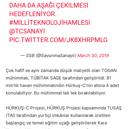
DAHA DA AŞAĞI ÇEKILMESI
HEDEFLENIYOR.
#MILLITEKNOLOJIHAMLESI
@TCSANAYI
PIC.TWITTER.COM/JK8XHRPMLG
— SSB (@SavunmaSanayii)
March 30, 2019
Çok hafif ve aynı zamanda düşük maliyetli olan TOGAN
mühimmatı, TÜBİTAK SAGE tarafından geliştirildi. 81
mm’lik havan mühimmatındın Hürkuş-C’nin altına 4 adet
konulabiliyor. Bu mühimmat tek tek bırakılabiliyor.
HÜRKUŞ-C Projesi, HÜRKUŞ Projesi kapsamında TUSAŞ
(TAI) tarafından yurtiçi imkânlar kullanılarak üretilen
başlangıç ve temel eğitim uçağı geliştirilerek Kara