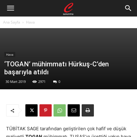
Ana Sayfa
Hava
Hava
‘TOGAN’ mühimmatı Hürkuş-C’den
başarıyla atıldı
30 Mart 2019
2971
0
TÜBİTAK SAGE tarafından geliştirilen çok hafif ve düşük
maliyetli
TOGAN
mühimmatı, TUSAŞ’ın ürettiği yakın hava