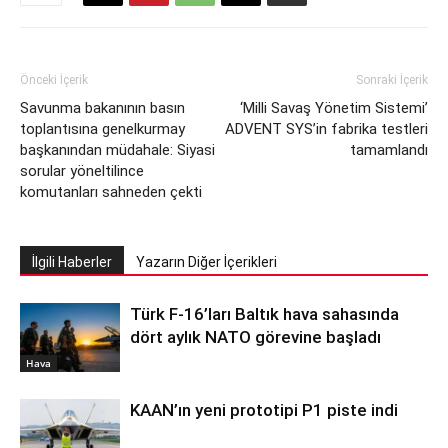
Önceki İçerik
Sonraki İçerik
Savunma bakanının basın
‘Milli Savaş Yönetim Sistemi’
toplantısına genelkurmay
ADVENT SYS’in fabrika testleri
başkanından müdahale: Siyasi
tamamlandı
sorular yöneltilince
komutanları sahneden çekti
İlgili Haberler
Yazarın Diğer İçerikleri
Türk F-16’ları Baltık hava sahasında
dört aylık NATO görevine başladı
Hava
KAAN’ın yeni prototipi P1 piste indi