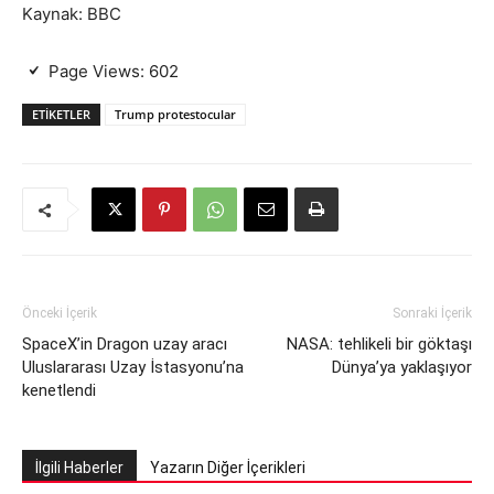
Kaynak: BBC
Page Views:
602
ETIKETLER
Trump protestocular
Önceki İçerik
Sonraki İçerik
SpaceX’in Dragon uzay aracı
NASA: tehlikeli bir göktaşı
Uluslararası Uzay İstasyonu’na
Dünya’ya yaklaşıyor
kenetlendi
İlgili Haberler
Yazarın Diğer İçerikleri