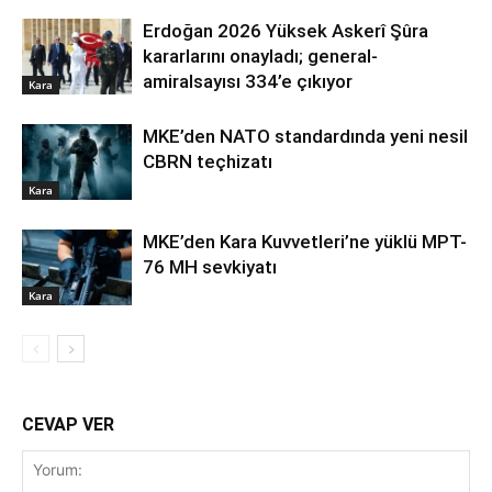
Erdoğan 2026 Yüksek Askerî Şûra
kararlarını onayladı; general-
amiralsayısı 334’e çıkıyor
Kara
MKE’den NATO standardında yeni nesil
CBRN teçhizatı
Kara
MKE’den Kara Kuvvetleri’ne yüklü MPT-
76 MH sevkiyatı
Kara
CEVAP VER