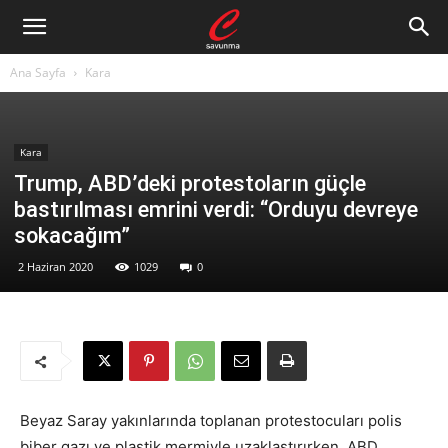
Ana Sayfa
Kara
Kara
Trump, ABD’deki protestoların güçle
bastırılması emrini verdi: “Orduyu devreye
sokacağım”
2 Haziran 2020
1029
0
Beyaz Saray yakınlarında toplanan protestocuları polis
biber gazı ve plastik mermiyle uzaklaştırırken, ABD