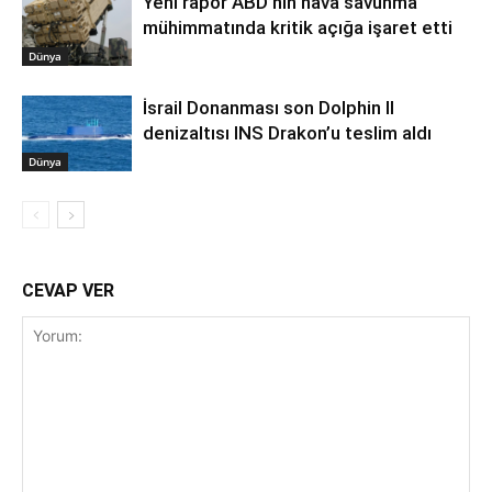
Yeni rapor ABD’nin hava savunma
mühimmatında kritik açığa işaret etti
Dünya
İsrail Donanması son Dolphin II
denizaltısı INS Drakon’u teslim aldı
Dünya
CEVAP VER