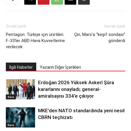
Önceki İçerik
Sonraki İçerik
Pentagon: Türkiye için üretilen
Çin, Mars’a “keşif sondası”
F-35’ler ABD Hava Kuvvetlerine
gönderdi
verilecek
İlgili Haberler
Yazarın Diğer İçerikleri
Erdoğan 2026 Yüksek Askerî Şûra
kararlarını onayladı; general-
amiralsayısı 334’e çıkıyor
Kara
MKE’den NATO standardında yeni nesil
CBRN teçhizatı
Kara