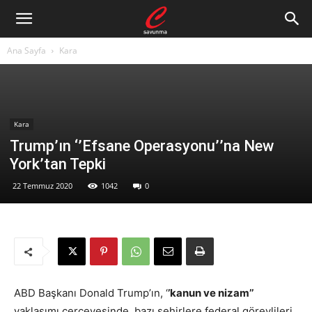
Ana Sayfa
Kara
Kara
Trump’ın ‘’Efsane Operasyonu’’na New
York’tan Tepki
22 Temmuz 2020
1042
0
ABD Başkanı Donald Trump’ın, ‘
’kanun ve nizam’’
yaklaşımı çerçevesinde, bazı şehirlere federal görevlileri