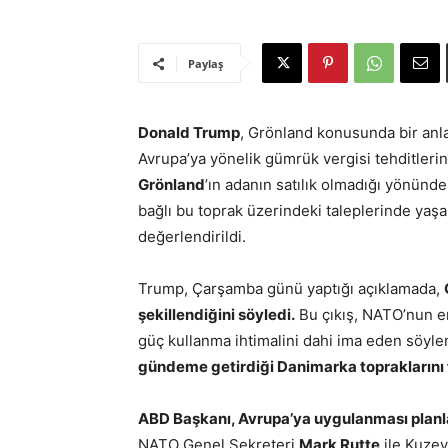
Paylaş
Donald Trump
, Grönland konusunda bir an
Avrupa’ya yönelik gümrük vergisi tehditlerin
Grönland
’ın adanın satılık olmadığı yönünd
bağlı bu toprak üzerindeki taleplerinde yaşa
değerlendirildi.
Trump, Çarşamba günü yaptığı açıklamada,
şekillendiğini söyledi.
Bu çıkış, NATO’nun en
güç kullanma ihtimalini dahi ima eden söyle
gündeme getirdiği Danimarka topraklarını 
ABD Başkanı, Avrupa’ya uygulanması planla
NATO Genel Sekreteri
Mark Rutte
ile Kuzey