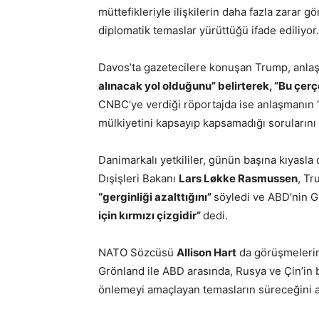
müttefikleriyle ilişkilerin daha fazla zarar
diplomatik temaslar yürüttüğü ifade ediliyor.
Davos’ta gazetecilere konuşan Trump, anla
alınacak yol olduğunu” belirterek, “Bu çer
CNBC’ye verdiği röportajda ise anlaşmanın 
mülkiyetini kapsayıp kapsamadığı sorularını y
Danimarkalı yetkililer, günün başına kıyasla
Dışişleri Bakanı
Lars Løkke Rasmussen
, Tr
“gerginliği azalttığını”
söyledi ve ABD’nin G
için kırmızı çizgidir”
dedi.
NATO Sözcüsü
Allison Hart
da görüşmelerin
Grönland ile ABD arasında, Rusya ve Çin’in 
önlemeyi amaçlayan temasların süreceğini a