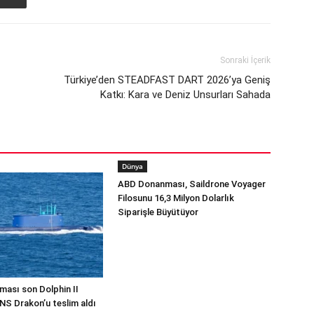
Sonraki İçerik
Türkiye’den STEADFAST DART 2026’ya Geniş
Katkı: Kara ve Deniz Unsurları Sahada
Dünya
ABD Donanması, Saildrone Voyager
Filosunu 16,3 Milyon Dolarlık
Siparişle Büyütüyor
ması son Dolphin II
INS Drakon’u teslim aldı