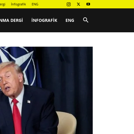
ergi
İnfografik
ENG
NMA DERGI
İNFOGRAFIK
ENG