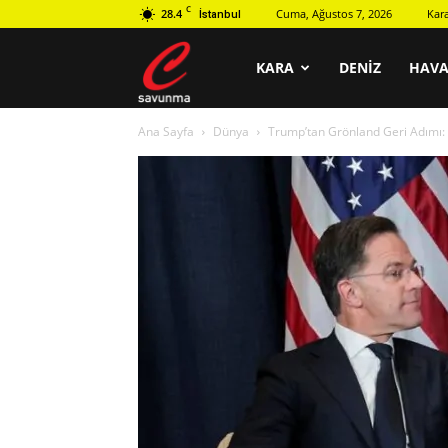
C
28.4
Cuma, Ağustos 7, 2026
Kar
İstanbul
C
KARA
DENIZ
HAV
Ana Sayfa
Dünya
Trump’tan Grönland Geri Adımı: 
savunma