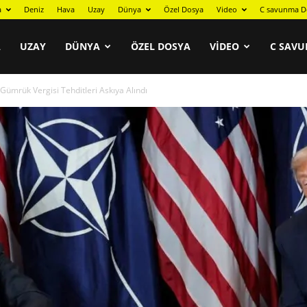
a
Deniz
Hava
Uzay
Dünya
Özel Dosya
Video
C savunma D
A
UZAY
DÜNYA
ÖZEL DOSYA
VIDEO
C SAVU
Gümrük Vergisi Tehditleri Askıya Alındı