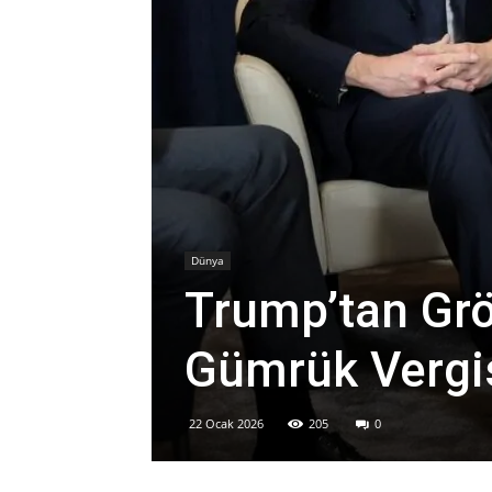
Dünya
Trump’tan Grö
Gümrük Vergisi
22 Ocak 2026
205
0