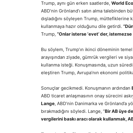
Trump, aynı gün erken saatlerde,
World Ec
ABD’nin Grönland’ı satın alma talebinden bü
dışladığını söyleyen Trump, müttefiklerine k
kullanmaya hazır olduğunu dile getirdi.
“Dün
Trump,
“Onlar isterse ‘evet’ der, istemezs
Bu söylem, Trump’ın ikinci döneminin temel 
arayışından ziyade, gümrük vergileri ve siy
kullanma isteği. Konuşmasında, uzun süredir A
eleştiren Trump, Avrupa’nın ekonomi politika
Sonuçlar gecikmedi. Konuşmanın ardından
ABD ticaret anlaşmasının onay sürecini askı
Lange
, ABD’nin Danimarka ve Grönland’a yön
bırakmadığını söyledi. Lange, “
Bir AB üye d
vergilerini baskı aracı olarak kullanmak, AB–