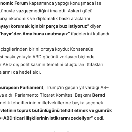
onomic Forum
kapsamında yaptığı konuşmada ise
tünüyle vazgeçmediğini ima etti. Askeri gücü
arşı ekonomik ve diplomatik baskı araçlarını
yayı korumak için bir parça buz istiyoruz”
diyen
e ‘hayır’ der. Ama bunu unutmayız”
ifadelerini kullandı.
çizgilerinden birini ortaya koydu: Konsensüs
asi baskı yoluyla ABD gücünü zorlayıcı biçimde
BD dış politikasının temelini oluşturan ittifakları
larını da hedef aldı.
European Parliament
, Trump’ın geçen yıl vardığı AB–
ya aldı. Parlamento Ticaret Komitesi Başkanı
Bernd
elik tehditlerinin milletvekillerine başka seçenek
evletinin toprak bütünlüğünü tehdit etmek ve gümrük
ABD ticari ilişkilerinin istikrarını zedeliyor”
dedi.