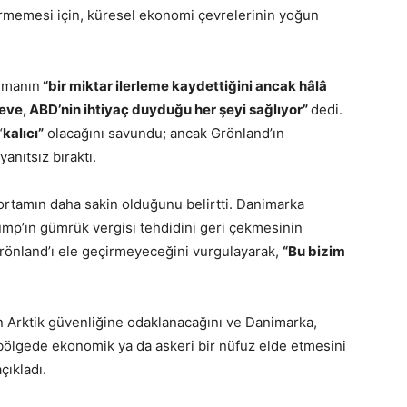
 görmemesi için, küresel ekonomi çevrelerinin yoğun
şmanın
“bir miktar ilerleme kaydettiğini ancak hâlâ
çeve, ABD’nin ihtiyaç duyduğu her şeyi sağlıyor”
dedi.
“
kalıcı”
olacağını savundu; ancak Grönland’ın
anıtsız bıraktı.
 ortamın daha sakin olduğunu belirtti. Danimarka
ump’ın gümrük vergisi tehdidini geri çekmesinin
rönland’ı ele geçirmeyeceğini vurgulayarak,
“Bu bizim
 Arktik güvenliğine odaklanacağını ve Danimarka,
bölgede ekonomik ya da askeri bir nüfuz elde etmesini
çıkladı.