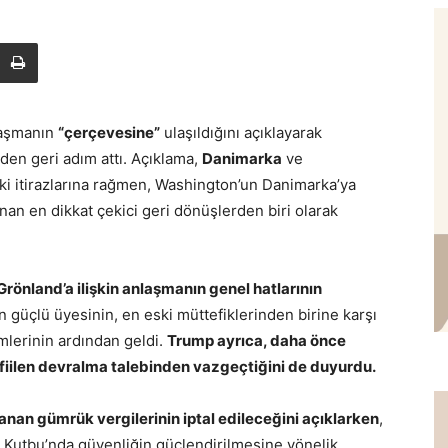
laşmanın
“çerçevesine”
ulaşıldığını açıklayarak
den geri adım attı. Açıklama,
Danimarka
ve
eki itirazlarına rağmen, Washington’un Danimarka’ya
nan en dikkat çekici geri dönüşlerden biri olarak
Grönland’a ilişkin anlaşmanın genel hatlarının
 güçlü üyesinin, en eski müttefiklerinden birine karşı
mlerinin ardından geldi.
Trump ayrıca, daha önce
fiilen devralma talebinden vazgeçtiğini de duyurdu.
nan gümrük vergilerinin iptal edileceğini açıklarken
,
 Kutbu’nda güvenliğin güçlendirilmesine yönelik