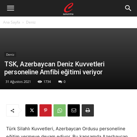
Ana Sayfa
Deniz
Deniz
TSK, Azerbaycan Deniz Kuvvetleri
personeline Amfibi eğitimi veriyor
31 Ağustos 2021
1734
0
Türk Silahlı Kuvvetleri, Azerbaycan Ordusu personeline
eğitim vermeye devam ediyor. Bu kapsamda
Azerbaycan