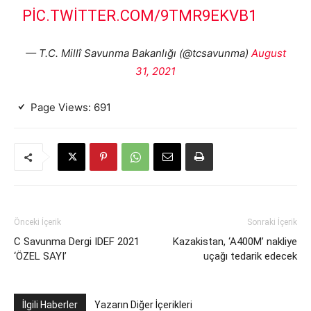
PIC.TWITTER.COM/9TMR9EKVB1
— T.C. Millî Savunma Bakanlığı (@tcsavunma)
August
31, 2021
Page Views:
691
Önceki İçerik
Sonraki İçerik
C Savunma Dergi IDEF 2021
Kazakistan, ‘A400M’ nakliye
‘ÖZEL SAYI’
uçağı tedarik edecek
İlgili Haberler
Yazarın Diğer İçerikleri