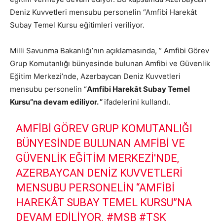
Deniz Kuvvetleri mensubu personelin “Amfibi Harekât
Subay Temel Kursu eğitimleri veriliyor.
Milli Savunma Bakanlığı’nın açıklamasında, ” Amfibi Görev
Grup Komutanlığı bünyesinde bulunan Amfibi ve Güvenlik
Eğitim Merkezi’nde, Azerbaycan Deniz Kuvvetleri
mensubu personelin “
Amfibi Harekât Subay Temel
Kursu”na devam ediliyor. ”
ifadelerini kullandı.
AMFIBI GÖREV GRUP KOMUTANLIĞI
BÜNYESINDE BULUNAN AMFIBI VE
GÜVENLIK EĞITIM MERKEZI'NDE,
AZERBAYCAN DENIZ KUVVETLERI
MENSUBU PERSONELIN “AMFIBI
HAREKÂT SUBAY TEMEL KURSU”NA
DEVAM EDILIYOR.
#MSB
#TSK