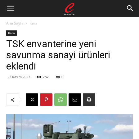
Ana Sayfa
Kara
Kara
TSK envanterine yeni
savunma sanayi ürünleri
eklendi
23 Kasım 2023
782
0