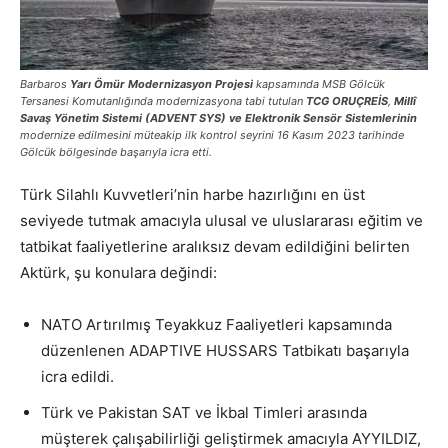
Barbaros
Yarı Ömür Modernizasyon Projesi
kapsamında MSB Gölcük
Tersanesi Komutanlığında modernizasyona tabi tutulan
TCG ORUÇREİS
,
Millî
Savaş Yönetim Sistemi (ADVENT SYS) ve Elektronik Sensör Sistemlerinin
modernize edilmesini müteakip ilk kontrol seyrini 16 Kasım 2023 tarihinde
Gölcük bölgesinde başarıyla icra etti.
Türk Silahlı Kuvvetleri’nin harbe hazırlığını en üst
seviyede tutmak amacıyla ulusal ve uluslararası eğitim ve
tatbikat faaliyetlerine aralıksız devam edildiğini belirten
Aktürk, şu konulara değindi:
NATO Artırılmış Teyakkuz Faaliyetleri kapsamında
düzenlenen ADAPTIVE HUSSARS Tatbikatı başarıyla
icra edildi.
Türk ve Pakistan SAT ve İkbal Timleri arasında
müşterek çalışabilirliği geliştirmek amacıyla AYYILDIZ,