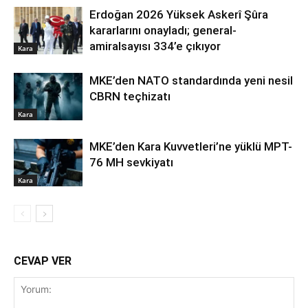
Erdoğan 2026 Yüksek Askerî Şûra
kararlarını onayladı; general-
amiralsayısı 334’e çıkıyor
Kara
MKE’den NATO standardında yeni nesil
CBRN teçhizatı
Kara
MKE’den Kara Kuvvetleri’ne yüklü MPT-
76 MH sevkiyatı
Kara
CEVAP VER