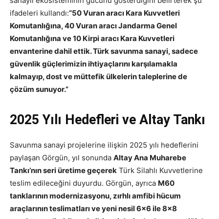
sanayii ekosisteminin gücünü gösterdiğini belirterek şu
ifadeleri kullandı:
“50 Vuran aracı Kara Kuvvetleri
Komutanlığına, 40 Vuran aracı Jandarma Genel
Komutanlığına ve 10 Kirpi aracı Kara Kuvvetleri
envanterine dahil ettik. Türk savunma sanayi, sadece
güvenlik güçlerimizin ihtiyaçlarını karşılamakla
kalmayıp, dost ve müttefik ülkelerin taleplerine de
çözüm sunuyor.”
2025 Yılı Hedefleri ve Altay Tankı
Savunma sanayi projelerine ilişkin 2025 yılı hedeflerini
paylaşan Görgün, yıl sonunda
Altay Ana Muharebe
Tankı’nın seri üretime geçerek
Türk Silahlı Kuvvetlerine
teslim edileceğini duyurdu. Görgün, ayrıca
M60
tanklarının modernizasyonu, zırhlı amfibi hücum
araçlarının teslimatları ve yeni nesil 6×6 ile 8×8