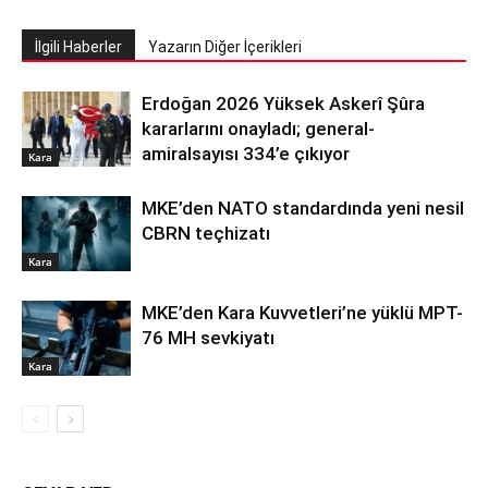
İlgili Haberler
Yazarın Diğer İçerikleri
Erdoğan 2026 Yüksek Askerî Şûra
kararlarını onayladı; general-
amiralsayısı 334’e çıkıyor
Kara
MKE’den NATO standardında yeni nesil
CBRN teçhizatı
Kara
MKE’den Kara Kuvvetleri’ne yüklü MPT-
76 MH sevkiyatı
Kara