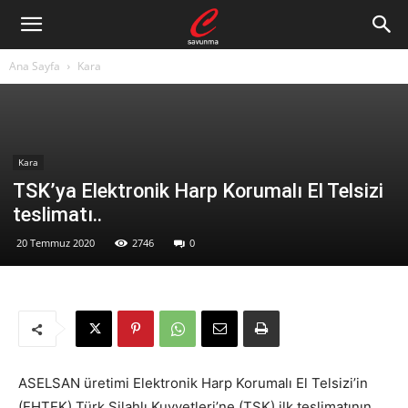
Ana Sayfa
Kara
Kara
TSK’ya Elektronik Harp Korumalı El Telsizi
teslimatı..
20 Temmuz 2020
2746
0
ASELSAN üretimi Elektronik Harp Korumalı El Telsizi’in
(EHTEK) Türk Silahlı Kuvvetleri’ne (TSK) ilk teslimatının