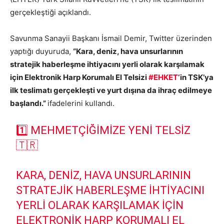
gerçekleştiği açıklandı.
Savunma Sanayii Başkanı İsmail Demir, Twitter üzerinden
yaptığı duyuruda,
“Kara, deniz, hava unsurlarının
stratejik haberleşme ihtiyacını yerli olarak karşılamak
için Elektronik Harp Korumalı El Telsizi
#EHKET
‘in TSK’ya
ilk teslimatı gerçekleşti ve yurt dışına da ihraç edilmeye
başlandı.”
ifadelerini kullandı.
1️⃣ MEHMETÇIĞIMIZE YENI TELSIZ
🇹🇷
KARA, DENIZ, HAVA UNSURLARININ
STRATEJIK HABERLEŞME IHTIYACINI
YERLI OLARAK KARŞILAMAK IÇIN
ELEKTRONIK HARP KORUMALI EL