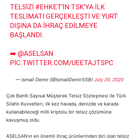
TELSIZI
#EHKET
'IN TSK'YA ILK
TESLIMATI GERÇEKLEŞTI VE YURT
DIŞINA DA IHRAÇ EDILMEYE
BAŞLANDI.
➡️
@ASELSAN
PIC.TWITTER.COM/UEETAJTSPC
— Ismail Demir (@IsmailDemirSSB)
July 20, 2020
Çok Bantlı Sayısal Müşterek Telsiz Sözleşmesi ile Türk
Silahlı Kuvvetleri, ilk kez havada, denizde ve karada
kullanabileceği milli kriptolu bir telsiz çözümüne
kavuşmuş oldu.
ASELSAN’ın en önemli ihraç ürünlerinden biri olan telsiz