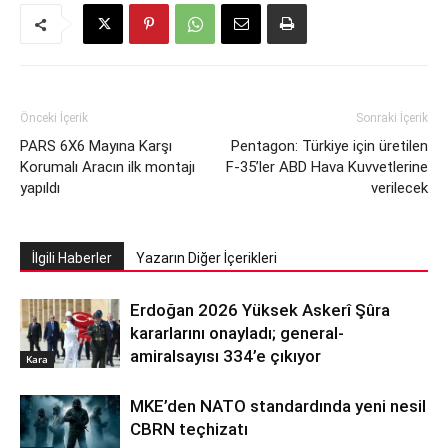
Önceki İçerik
Sonraki İçerik
PARS 6X6 Mayına Karşı
Pentagon: Türkiye için üretilen
Korumalı Aracın ilk montajı
F-35’ler ABD Hava Kuvvetlerine
yapıldı
verilecek
İlgili Haberler
Yazarın Diğer İçerikleri
Erdoğan 2026 Yüksek Askerî Şûra
kararlarını onayladı; general-
amiralsayısı 334’e çıkıyor
Kara
MKE’den NATO standardında yeni nesil
CBRN teçhizatı