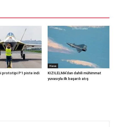
Hava
 prototipi P1 piste indi
KIZILELMA’dan dahili mühimmat
yuvasıyla ilk başarılı atış