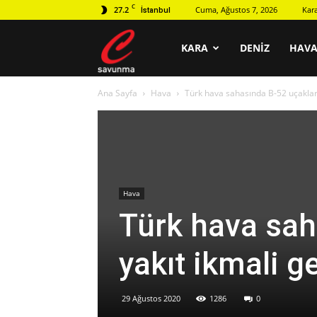
C
27.2
Cuma, Ağustos 7, 2026
Kar
İstanbul
C
KARA
DENIZ
HAV
Ana Sayfa
Hava
Türk hava sahasında B-52 uçakların
savunma
Hava
Türk hava sah
yakıt ikmali ge
29 Ağustos 2020
1286
0