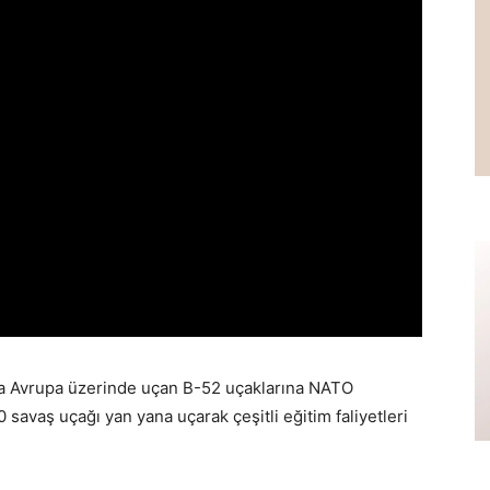
da Avrupa üzerinde uçan B-52 uçaklarına NATO
0 savaş uçağı yan yana uçarak çeşitli eğitim faliyetleri