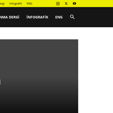
ergi
İnfografik
ENG
NMA DERGI
İNFOGRAFIK
ENG
a