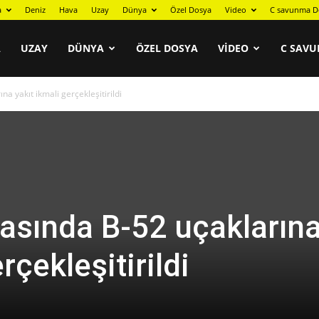
a
Deniz
Hava
Uzay
Dünya
Özel Dosya
Video
C savunma D
A
UZAY
DÜNYA
ÖZEL DOSYA
VIDEO
C SAVU
a yakıt ikmali gerçekleşitirildi
asında B-52 uçakların
rçekleşitirildi