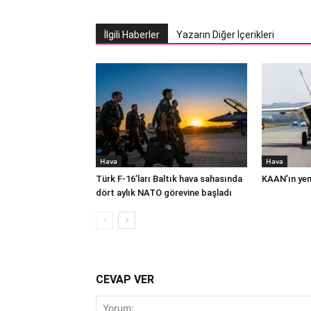
İlgili Haberler
Yazarın Diğer İçerikleri
Hava
Hava
Türk F-16’ları Baltık hava sahasında
KAAN’ın yeni
dört aylık NATO görevine başladı
CEVAP VER