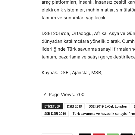
araç platformları, insanlı, insansız çeşitli ka
elektronik sistemler, mühimmatlar, simülatörle
tanıtım ve sunumları yapılacak.
DSEI 2019’da, Ortadoğu, Afrika, Asya ve Gü
dünyadan katılımcılara yönelik olarak, Cum
liderliğinde Türk savunma sanayii firmaların
tanıtım, pazarlama ve satışı gerçekleştirilec
Kaynak: DSEİ, Ajanslar, MSB,
Page Views:
700
ETIKETLER
DSEI 2019
DSEI 2019 ExCeL London
SSB DSEI 2019
Türk savunma ve havacılık sanayisi firm