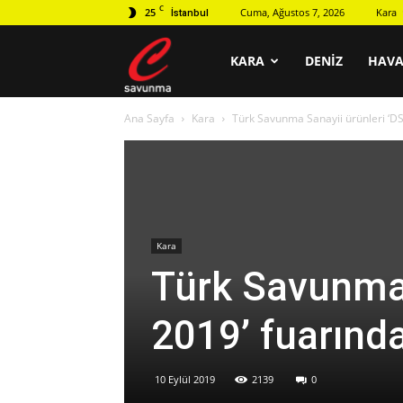
C
25
Cuma, Ağustos 7, 2026
Kara
İstanbul
C
KARA
DENIZ
HAV
Ana Sayfa
Kara
Türk Savunma Sanayii ürünleri ‘DS
savunma
Kara
Türk Savunma 
2019’ fuarınd
10 Eylül 2019
2139
0