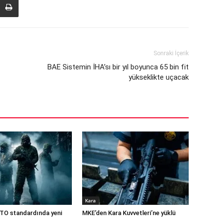
Sonraki İçerik
BAE Sistemin İHA’sı bir yıl boyunca 65 bin fit
yükseklikte uçacak
Kara
TO standardında yeni
MKE’den Kara Kuvvetleri’ne yüklü