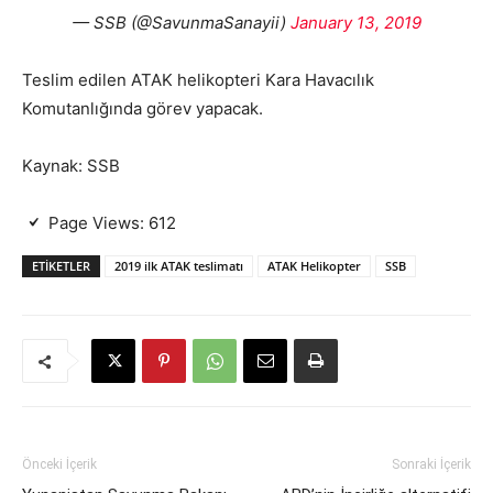
— SSB (@SavunmaSanayii)
January 13, 2019
Teslim edilen ATAK helikopteri Kara Havacılık
Komutanlığında görev yapacak.
Kaynak: SSB
Page Views:
612
ETIKETLER
2019 ilk ATAK teslimatı
ATAK Helikopter
SSB
Önceki İçerik
Sonraki İçerik