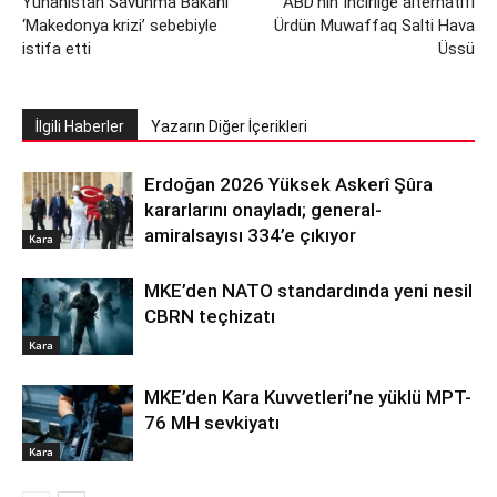
Yunanistan Savunma Bakanı
ABD’nin İncirliğe alternatifi
‘Makedonya krizi’ sebebiyle
Ürdün Muwaffaq Salti Hava
istifa etti
Üssü
İlgili Haberler
Yazarın Diğer İçerikleri
Erdoğan 2026 Yüksek Askerî Şûra
kararlarını onayladı; general-
amiralsayısı 334’e çıkıyor
Kara
MKE’den NATO standardında yeni nesil
CBRN teçhizatı
Kara
MKE’den Kara Kuvvetleri’ne yüklü MPT-
76 MH sevkiyatı
Kara