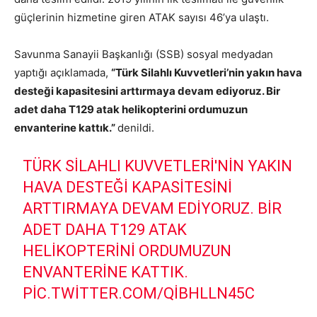
güçlerinin hizmetine giren ATAK sayısı 46’ya ulaştı.
Savunma Sanayii Başkanlığı (SSB) sosyal medyadan
yaptığı açıklamada,
“Türk Silahlı Kuvvetleri’nin yakın hava
desteği kapasitesini arttırmaya devam ediyoruz. Bir
adet daha T129 atak helikopterini ordumuzun
envanterine kattık.”
denildi.
TÜRK SILAHLI KUVVETLERI'NIN YAKIN
HAVA DESTEĞI KAPASITESINI
ARTTIRMAYA DEVAM EDIYORUZ. BIR
ADET DAHA T129 ATAK
HELIKOPTERINI ORDUMUZUN
ENVANTERINE KATTIK.
PIC.TWITTER.COM/QIBHLLN45C