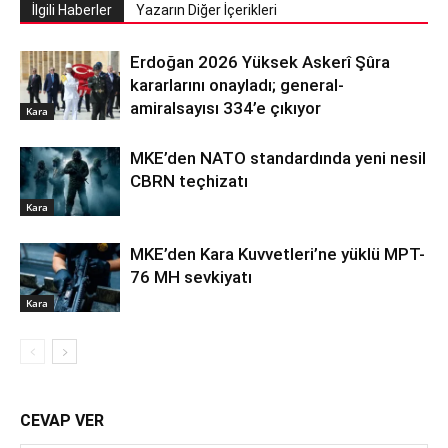
İlgili Haberler
Yazarın Diğer İçerikleri
Erdoğan 2026 Yüksek Askerî Şûra
kararlarını onayladı; general-
amiralsayısı 334’e çıkıyor
Kara
MKE’den NATO standardında yeni nesil
CBRN teçhizatı
Kara
MKE’den Kara Kuvvetleri’ne yüklü MPT-
76 MH sevkiyatı
Kara
CEVAP VER