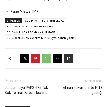
Page Views:
747
ETIKETLER
COVID-19
SDI Global LLC AŞ
SDI Global LLC AŞ COVID-19 Hastanesi
SDI Global LLC AŞ ROMANYA HASTANE
SDI Global LLC AŞ Yönetim Kurulu Üyesi Adnan Çolak
Önceki İçerik
Sonraki İçerik
Jandarma’ya PARS 675 Tak-
Alman hükümetinde F-18
Sök Termal Dürbün teslimatı..
çatlağı