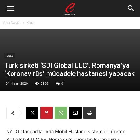
Ana Sayfa
Kara
Kara
Türk şirketi ‘SDI Global LLC’, Romanya’ya
‘Koronavirüs’ mücadele hastanesi yapacak
24 Nisan 2020
2186
0
NATO standartlarında Mobil Hastane sistemleri üreten
SDI Global LLC AŞ, Romanya’da yeni tip koronavirüs