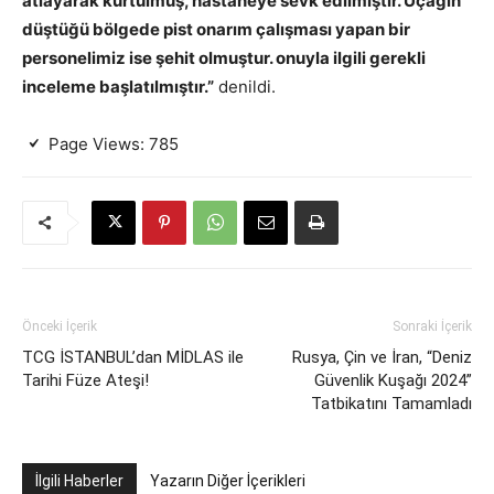
atlayarak kurtulmuş, hastaneye sevk edilmiştir. Uçağın
düştüğü bölgede pist onarım çalışması yapan bir
personelimiz ise şehit olmuştur. onuyla ilgili gerekli
inceleme başlatılmıştır.”
denildi.
Page Views:
785
Önceki İçerik
Sonraki İçerik
TCG İSTANBUL’dan MİDLAS ile
Rusya, Çin ve İran, “Deniz
Tarihi Füze Ateşi!
Güvenlik Kuşağı 2024”
Tatbikatını Tamamladı
İlgili Haberler
Yazarın Diğer İçerikleri