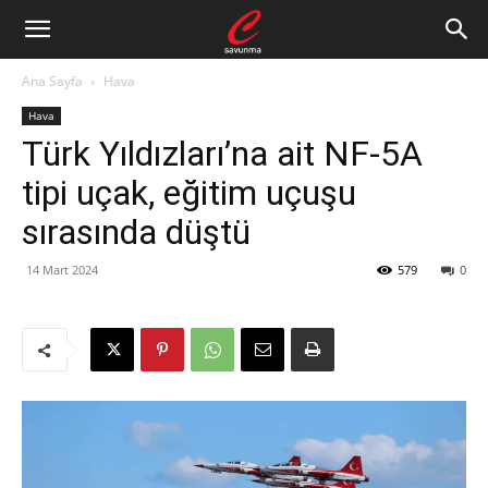
Ana Sayfa
Hava
Hava
Türk Yıldızları’na ait NF-5A
tipi uçak, eğitim uçuşu
sırasında düştü
14 Mart 2024
579
0