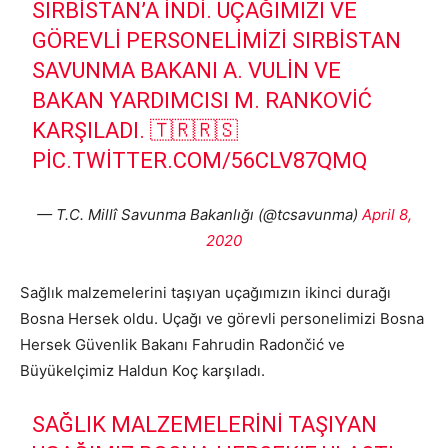
SIRBISTAN’A INDI. UÇAĞIMIZI VE
GÖREVLI PERSONELIMIZI SIRBISTAN
SAVUNMA BAKANI A. VULIN VE
BAKAN YARDIMCISI M. RANKOVIĆ
KARŞILADI. 🇹🇷🇷🇸
PIC.TWITTER.COM/56CLV87QMQ
— T.C. Millî Savunma Bakanlığı (@tcsavunma)
April 8,
2020
Sağlık malzemelerini taşıyan uçağımızın ikinci durağı
Bosna Hersek oldu. Uçağı ve görevli personelimizi Bosna
Hersek Güvenlik Bakanı Fahrudin Radončić ve
Büyükelçimiz Haldun Koç karşıladı.
SAĞLIK MALZEMELERINI TAŞIYAN