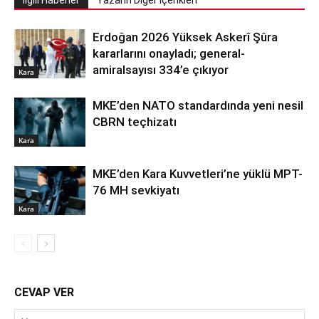
İlgili Haberler
Yazarın Diğer İçerikleri
Erdoğan 2026 Yüksek Askerî Şûra
kararlarını onayladı; general-
amiralsayısı 334’e çıkıyor
Kara
MKE’den NATO standardında yeni nesil
CBRN teçhizatı
Kara
MKE’den Kara Kuvvetleri’ne yüklü MPT-
76 MH sevkiyatı
Kara
CEVAP VER