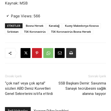
Kaynak: MSB
Page Views:
566
ETIKETLER
Bosna Hersek
Karadağ
Kuzey Makedonya Kosova
Sırbistan
TSK Koronavirüs
TSK Koronavirüs Bosna Hersek
Önceki İçerik
Sonraki İçerik
“çok naif veya çok aptal”
SSB Başkanı Demir: Savunma
sözleri ABD Deniz Kuvvetleri
Sanayii tecrübesini sağlık
Genel Sekreterini istifa ettirdi
alanına taşıyor