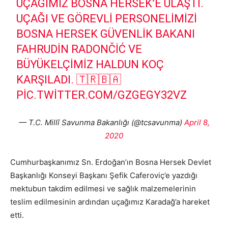
UÇAĞIMIZ BOSNA HERSEK’E ULAŞTI.
UÇAĞI VE GÖREVLI PERSONELIMIZI
BOSNA HERSEK GÜVENLIK BAKANI
FAHRUDIN RADONČIĆ VE
BÜYÜKELÇIMIZ HALDUN KOÇ
KARŞILADI. 🇹🇷🇧🇦
PIC.TWITTER.COM/GZGEGY32VZ
— T.C. Millî Savunma Bakanlığı (@tcsavunma)
April 8,
2020
Cumhurbaşkanımız Sn. Erdoğan’ın Bosna Hersek Devlet
Başkanlığı Konseyi Başkanı Şefik Caferoviç’e yazdığı
mektubun takdim edilmesi ve sağlık malzemelerinin
teslim edilmesinin ardından uçağımız Karadağ’a hareket
etti.