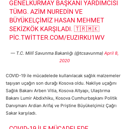
GENELKURMAY BAŞKANI YARDIMCISI
TÜMG. AZIM NUREDIN VE
BÜYÜKELÇIMIZ HASAN MEHMET
SEKIZKÖK KARŞILADI. 🇹🇷🇲🇰
PIC.TWITTER.COM/EUZIRKU1WV
— T.C. Millî Savunma Bakanlığı (@tcsavunma)
April 8,
2020
COVID-19 ile mücadelede kullanılacak sağlık malzemeler
taşıyan uçağın son durağı Kosova oldu. Nakliye uçağını
Sağlık Bakanı Arben Vitia, Kosova Altyapı, Ulaştırma
Bakanı Lumir Abdixhiku, Kosova Cumhurbaşkanı Politik
Danışmanı Ardian Arifaj ve Priştine Büyükelçimiz Çağrı
Sakar karşıladı.
COVID-19 ILE MÜCADELEDE