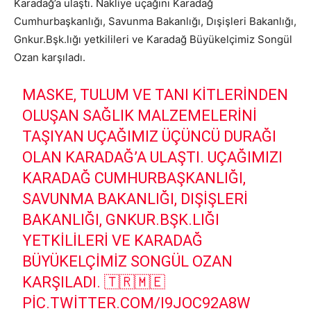
Karadağ’a ulaştı. Nakliye uçağını Karadağ
Cumhurbaşkanlığı, Savunma Bakanlığı, Dışişleri Bakanlığı,
Gnkur.Bşk.lığı yetkilileri ve Karadağ Büyükelçimiz Songül
Ozan karşıladı.
MASKE, TULUM VE TANI KITLERINDEN
OLUŞAN SAĞLIK MALZEMELERINI
TAŞIYAN UÇAĞIMIZ ÜÇÜNCÜ DURAĞI
OLAN KARADAĞ’A ULAŞTI. UÇAĞIMIZI
KARADAĞ CUMHURBAŞKANLIĞI,
SAVUNMA BAKANLIĞI, DIŞIŞLERI
BAKANLIĞI, GNKUR.BŞK.LIĞI
YETKILILERI VE KARADAĞ
BÜYÜKELÇIMIZ SONGÜL OZAN
KARŞILADI. 🇹🇷🇲🇪
PIC.TWITTER.COM/I9JOC92A8W