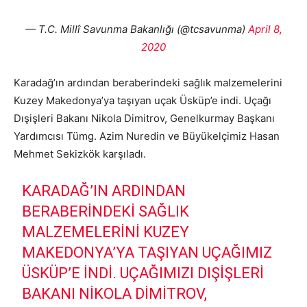
— T.C. Millî Savunma Bakanlığı (@tcsavunma)
April 8,
2020
Karadağ’ın ardından beraberindeki sağlık malzemelerini
Kuzey Makedonya’ya taşıyan uçak Üsküp’e indi. Uçağı
Dışişleri Bakanı Nikola Dimitrov, Genelkurmay Başkanı
Yardımcısı Tümg. Azim Nuredin ve Büyükelçimiz Hasan
Mehmet Sekizkök karşıladı.
KARADAĞ’IN ARDINDAN
BERABERINDEKI SAĞLIK
MALZEMELERINI KUZEY
MAKEDONYA’YA TAŞIYAN UÇAĞIMIZ
ÜSKÜP’E INDI. UÇAĞIMIZI DIŞIŞLERI
BAKANI NIKOLA DIMITROV,