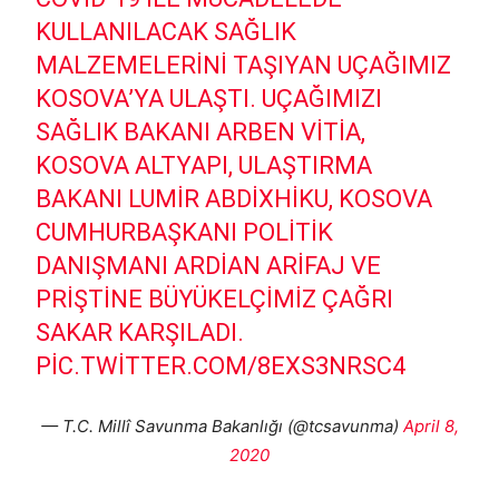
KULLANILACAK SAĞLIK
MALZEMELERINI TAŞIYAN UÇAĞIMIZ
KOSOVA’YA ULAŞTI. UÇAĞIMIZI
SAĞLIK BAKANI ARBEN VITIA,
KOSOVA ALTYAPI, ULAŞTIRMA
BAKANI LUMIR ABDIXHIKU, KOSOVA
CUMHURBAŞKANI POLITIK
DANIŞMANI ARDIAN ARIFAJ VE
PRIŞTINE BÜYÜKELÇIMIZ ÇAĞRI
SAKAR KARŞILADI.
PIC.TWITTER.COM/8EXS3NRSC4
— T.C. Millî Savunma Bakanlığı (@tcsavunma)
April 8,
2020