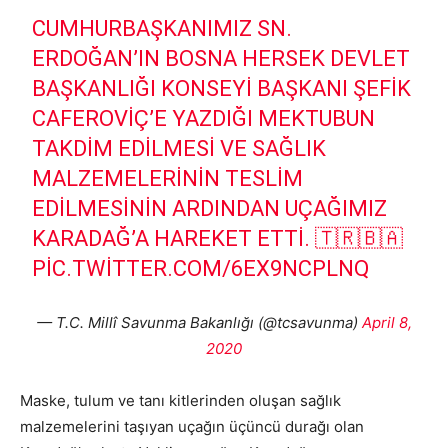
CUMHURBAŞKANIMIZ SN.
ERDOĞAN’IN BOSNA HERSEK DEVLET
BAŞKANLIĞI KONSEYI BAŞKANI ŞEFIK
CAFEROVIÇ’E YAZDIĞI MEKTUBUN
TAKDIM EDILMESI VE SAĞLIK
MALZEMELERININ TESLIM
EDILMESININ ARDINDAN UÇAĞIMIZ
KARADAĞ’A HAREKET ETTI. 🇹🇷🇧🇦
PIC.TWITTER.COM/6EX9NCPLNQ
— T.C. Millî Savunma Bakanlığı (@tcsavunma)
April 8,
2020
Maske, tulum ve tanı kitlerinden oluşan sağlık
malzemelerini taşıyan uçağın üçüncü durağı olan