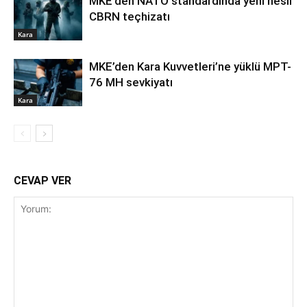
MKE’den NATO standardında yeni nesil
CBRN teçhizatı
Kara
MKE’den Kara Kuvvetleri’ne yüklü MPT-
76 MH sevkiyatı
Kara
CEVAP VER