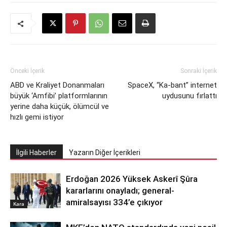
Önceki İçerik
Sonraki İçerik
ABD ve Kraliyet Donanmaları
SpaceX, “Ka-bant” internet
büyük ‘Amfibi’ platformlarının
uydusunu fırlattı
yerine daha küçük, ölümcül ve
hızlı gemi istiyor
İlgili Haberler
Yazarın Diğer İçerikleri
Erdoğan 2026 Yüksek Askerî Şûra
kararlarını onayladı; general-
amiralsayısı 334’e çıkıyor
Kara