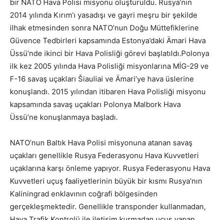
bir NATO Hava Polisi misyonu oluşturuldu. Rusya’nın
2014 yılında Kırım’ı yasadışı ve gayri meşru bir şekilde
ilhak etmesinden sonra NATO’nun Doğu Müttefiklerine
Güvence Tedbirleri kapsamında Estonya’daki Ämari Hava
Üssü’nde ikinci bir Hava Polisliği görevi başlatıldı.Polonya
ilk kez 2005 yılında Hava Polisliği misyonlarına MİG-29 ve
F-16 savaş uçakları Šiauliai ve Ämari’ye hava üslerine
konuşlandı. 2015 yılından itibaren Hava Polisliği misyonu
kapsamında savaş uçakları Polonya Malbork Hava
Üssü’ne konuşlanmaya başladı.
NATO’nun Baltık Hava Polisi misyonuna atanan savaş
uçakları genellikle Rusya Federasyonu Hava Kuvvetleri
uçaklarına karşı önleme yapıyor. Rusya Federasyonu Hava
Kuvvetleri uçuş faaliyetlerinin büyük bir kısmı Rusya’nın
Kaliningrad enklavının coğrafi bölgesinden
gerçekleşmektedir. Genellikle transponder kullanmadan,
Hava Trafik Kontrolü ile iletişim kurmadan uçuş yapan