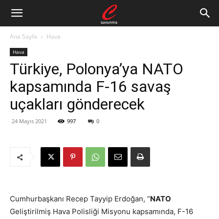
Ana Sayfa
Hava
Hava
Türkiye, Polonya’ya NATO
kapsamında F-16 savaş
uçakları gönderecek
24 Mayıs 2021
997
0
Cumhurbaşkanı Recep Tayyip Erdoğan, “
NATO
Geliştirilmiş Hava Polisliği Misyonu kapsamında, F-16