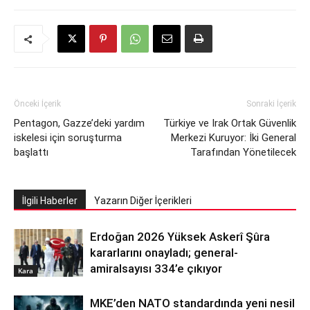
Önceki İçerik
Sonraki İçerik
Pentagon, Gazze’deki yardım
Türkiye ve Irak Ortak Güvenlik
iskelesi için soruşturma
Merkezi Kuruyor: İki General
başlattı
Tarafından Yönetilecek
İlgili Haberler
Yazarın Diğer İçerikleri
Erdoğan 2026 Yüksek Askerî Şûra
kararlarını onayladı; general-
amiralsayısı 334’e çıkıyor
Kara
MKE’den NATO standardında yeni nesil