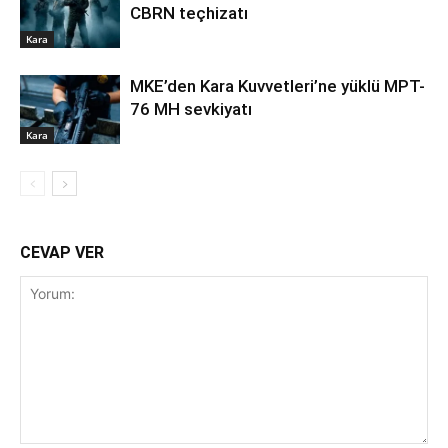
CBRN teçhizatı
Kara
MKE’den Kara Kuvvetleri’ne yüklü MPT-
76 MH sevkiyatı
Kara
CEVAP VER