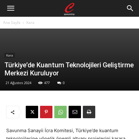
Ana Sayfa
Kara
Kara
Türkiye’de Kuantum Teknolojileri Geliştirme
Merkezi Kuruluyor
21 Ağustos 2024
477
0
Savunma Sanayii İcra Komitesi, Türkiye’de kuantum
teknolojilerine yönelik önemli altyapı projelerini karara