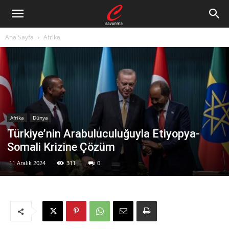
Ana Sayfa
Afrika
Afrika
Dünya
Türkiye’nin Arabuluculuğuyla Etiyopya-
Somali Krizine Çözüm
11 Aralık 2024
311
0