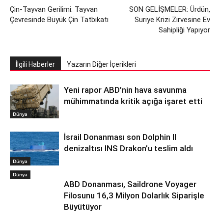
Çin-Tayvan Gerilimi: Tayvan
SON GELİŞMELER: Ürdün,
Çevresinde Büyük Çin Tatbikatı
Suriye Krizi Zirvesine Ev
Sahipliği Yapıyor
İlgili Haberler
Yazarın Diğer İçerikleri
Yeni rapor ABD’nin hava savunma
mühimmatında kritik açığa işaret etti
Dünya
İsrail Donanması son Dolphin II
denizaltısı INS Drakon’u teslim aldı
Dünya
Dünya
ABD Donanması, Saildrone Voyager
Filosunu 16,3 Milyon Dolarlık Siparişle
Büyütüyor