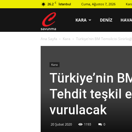
C
26.2
Cuma, Ağustos 7, 2026
Kar
İstanbul
C
KARA
DENIZ
HAV
Ana Sayfa
Kara
Türkiye’nin BM Temsilcisi Sinirlioğ
savunma
Kara
Türkiye’nin BM
Tehdit teşkil 
vurulacak
20 Şubat 2020
1193
0