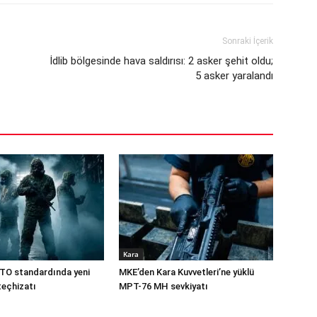
Sonraki İçerik
İdlib bölgesinde hava saldırısı: 2 asker şehit oldu;
5 asker yaralandı
Kara
TO standardında yeni
MKE’den Kara Kuvvetleri’ne yüklü
teçhizatı
MPT-76 MH sevkiyatı