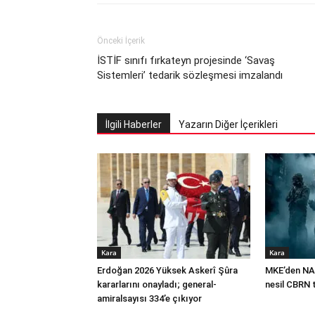
Önceki İçerik
İSTİF sınıfı fırkateyn projesinde ‘Savaş
Sistemleri’ tedarik sözleşmesi imzalandı
İlgili Haberler
Yazarın Diğer İçerikleri
Kara
Kara
Erdoğan 2026 Yüksek Askerî Şûra
MKE’den NA
kararlarını onayladı; general-
nesil CBRN 
amiralsayısı 334’e çıkıyor