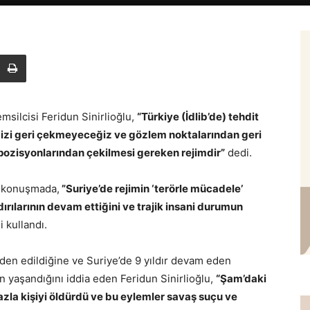
msilcisi Feridun Sinirlioğlu,
“Türkiye (İdlib’de) tehdit
mizi geri çekmeyeceğiz ve gözlem noktalarından geri
ozisyonlarından çekilmesi gereken rejimdir”
dedi.
ı konuşmada,
”Suriye’de rejimin ‘terörle mücadele’
rılarının devam ettiğini ve trajik insani durumun
i kullandı.
nden edildiğine ve Suriye’de 9 yıldır devam eden
n yaşandığını iddia eden Feridun Sinirlioğlu,
“Şam’daki
azla kişiyi öldürdü ve bu eylemler savaş suçu ve