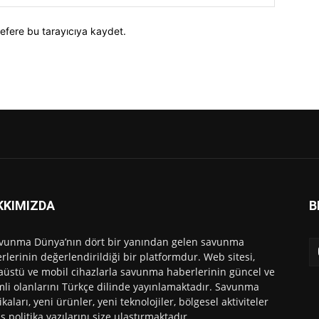
efere bu tarayıcıya kaydet.
KKIMIZDA
B
vunma Dünya’nın dört bir yanından gelen savunma
rlerinin değerlendirildiği bir platformdur. Web sitesi,
üstü ve mobil cihazlarla savunma haberlerinin güncel ve
li olanlarını Türkçe dilinde yayınlamaktadır. Savunma
ikaları, yeni ürünler, yeni teknolojiler, bölgesel aktiviteler
ış politika yazılarını size ulaştırmaktadır.