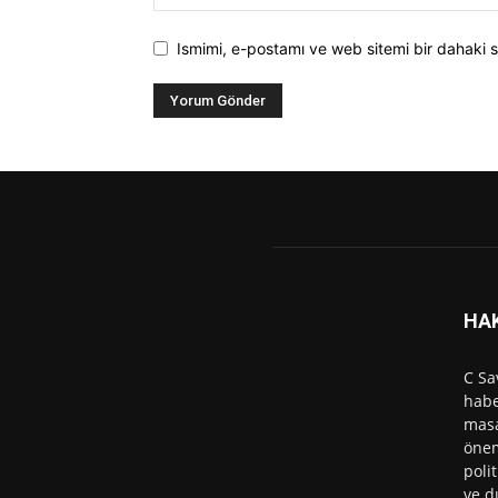
Ismimi, e-postamı ve web sitemi bir dahaki s
HA
C Sa
habe
masa
önem
polit
ve d