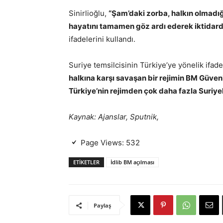
Sinirlioğlu,
“Şam’daki zorba, halkın olmadığı,
hayatını tamamen göz ardı ederek iktidard
ifadelerini kullandı.
Suriye temsilcisinin Türkiye’ye yönelik ifade
halkına karşı savaşan bir rejimin BM Güven
Türkiye’nin rejimden çok daha fazla Suriyeli
Kaynak: Ajanslar, Sputnik,
Page Views:
532
ETIKETLER
İdlib BM açılması
Paylaş