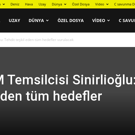
a
Deniz
Hava
Uzay
Dünya
Özel Dosya
Video
C savunma D
A
UZAY
DÜNYA
ÖZEL DOSYA
VIDEO
C SAVU
lu: Tehdit teşkil eden tüm hedefler vurulacak
 Temsilcisi Sinirlioğlu
eden tüm hedefler