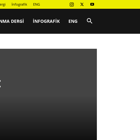
ergi
İnfografik
ENG
NMA DERGI
İNFOGRAFIK
ENG
: