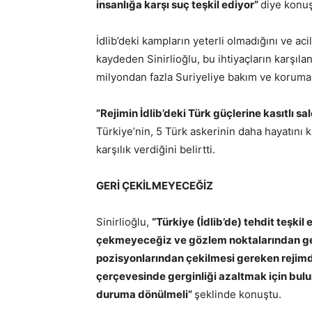
insanlığa karşı suç teşkil ediyor”
diye konu
İdlib’deki kampların yeterli olmadığını ve a
kaydeden Sinirlioğlu, bu ihtiyaçların karşıla
milyondan fazla Suriyeliye bakım ve koruma 
”Rejimin İdlib’deki Türk güçlerine kasıtlı sa
Türkiye’nin, 5 Türk askerinin daha hayatını
karşılık verdiğini belirtti.
GERİ ÇEKİLMEYECEĞİZ
Sinirlioğlu,
“Türkiye (İdlib’de) tehdit teşki
çekmeyeceğiz ve gözlem noktalarından ge
pozisyonlarından çekilmesi gereken rejimdi
çerçevesinde gerginliği azaltmak için bul
duruma dönülmeli”
şeklinde konuştu.