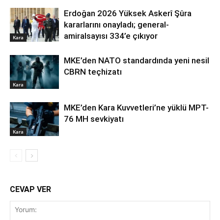
Erdoğan 2026 Yüksek Askerî Şûra
kararlarını onayladı; general-
amiralsayısı 334’e çıkıyor
Kara
MKE’den NATO standardında yeni nesil
CBRN teçhizatı
Kara
MKE’den Kara Kuvvetleri’ne yüklü MPT-
76 MH sevkiyatı
Kara
CEVAP VER