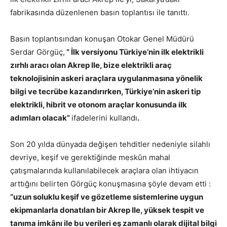
fabrikasında düzenlenen basın toplantısı ile tanıttı.
Basın toplantısından konuşan Otokar Genel Müdürü
Serdar Görgüç,
” İlk versiyonu Türkiye’nin ilk elektrikli
zırhlı aracı olan Akrep IIe, bize elektrikli araç
teknolojisinin askeri araçlara uygulanmasına yönelik
bilgi ve tecrübe kazandırırken, Türkiye’nin askeri tip
elektrikli, hibrit ve otonom araçlar konusunda ilk
adımları olacak”
ifadelerini kullandı
.
Son 20 yılda dünyada değişen tehditler nedeniyle silahlı
devriye, keşif ve gerektiğinde meskûn mahal
çatışmalarında kullanılabilecek araçlara olan ihtiyacın
arttığını belirten Görgüç konuşmasına şöyle devam etti :
“uzun soluklu keşif ve gözetleme sistemlerine uygun
ekipmanlarla donatılan bir Akrep IIe, yüksek tespit ve
tanıma imkânı ile bu verileri eş zamanlı olarak dijital bilgi