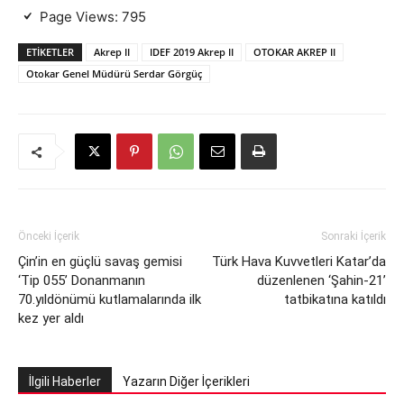
Page Views:
795
ETIKETLER
Akrep II
IDEF 2019 Akrep II
OTOKAR AKREP II
Otokar Genel Müdürü Serdar Görgüç
Önceki İçerik
Sonraki İçerik
Çin’in en güçlü savaş gemisi
Türk Hava Kuvvetleri Katar’da
‘Tip 055’ Donanmanın
düzenlenen ‘Şahin-21’
70.yıldönümü kutlamalarında ilk
tatbikatına katıldı
kez yer aldı
İlgili Haberler
Yazarın Diğer İçerikleri