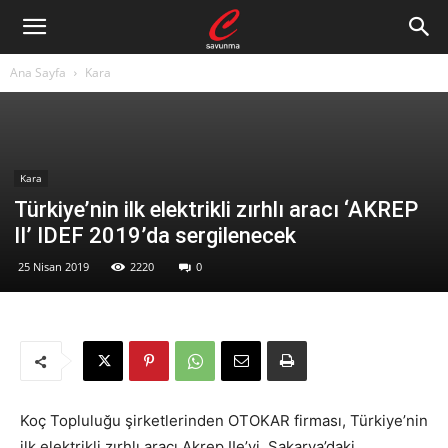
Ana Sayfa
Kara
Kara
Türkiye’nin ilk elektrikli zırhlı aracı ‘AKREP
II’ IDEF 2019’da sergilenecek
25 Nisan 2019
2220
0
Koç Topluluğu şirketlerinden OTOKAR firması, Türkiye’nin
ilk elektrikli zırhlı aracı Akrep IIe’yi, Sakarya’daki