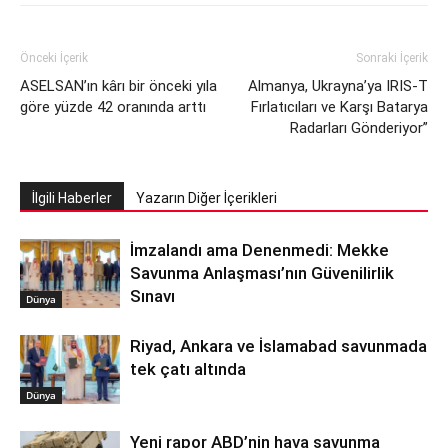
Önceki İçerik
Sonraki İçerik
ASELSAN’ın kârı bir önceki yıla
Almanya, Ukrayna’ya IRIS-T
göre yüzde 42 oranında arttı
Fırlatıcıları ve Karşı Batarya
Radarları Gönderiyor”
İlgili Haberler
Yazarın Diğer İçerikleri
İmzalandı ama Denenmedi: Mekke
Savunma Anlaşması’nın Güvenilirlik
Sınavı
Dünya
Riyad, Ankara ve İslamabad savunmada
tek çatı altında
Dünya
Yeni rapor ABD’nin hava savunma