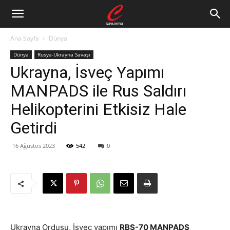
Ana Sayfa
Dünya
Dünya
Rusya-Ukrayna Savaşı
Ukrayna, İsveç Yapımı
MANPADS ile Rus Saldırı
Helikopterini Etkisiz Hale
Getirdi
16 Ağustos 2023
542
0
Ukrayna Ordusu, İsveç yapımı
RBS-70 MANPADS