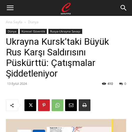
Ana Sayfa
Dünya
Dünya
Küresel Güvenlik
Rusya-Ukrayna Savaşı
Ukrayna Kursk’taki Büyük
Rus Karşı Saldırısını
Püskürttü: Çatışmalar
Şiddetleniyor
13 Eylül 2024
410
0