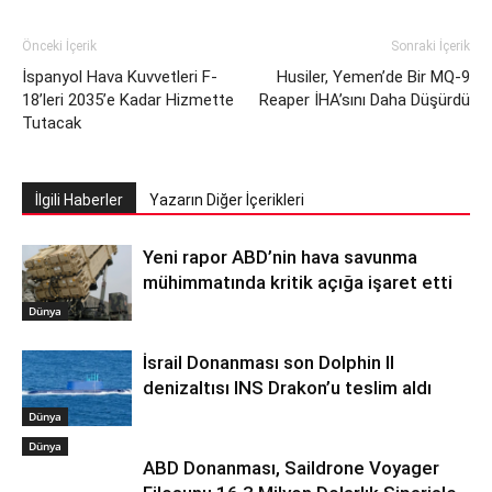
Önceki İçerik
Sonraki İçerik
İspanyol Hava Kuvvetleri F-
Husiler, Yemen’de Bir MQ-9
18’leri 2035’e Kadar Hizmette
Reaper İHA’sını Daha Düşürdü
Tutacak
İlgili Haberler
Yazarın Diğer İçerikleri
Yeni rapor ABD’nin hava savunma
mühimmatında kritik açığa işaret etti
Dünya
İsrail Donanması son Dolphin II
denizaltısı INS Drakon’u teslim aldı
Dünya
Dünya
ABD Donanması, Saildrone Voyager