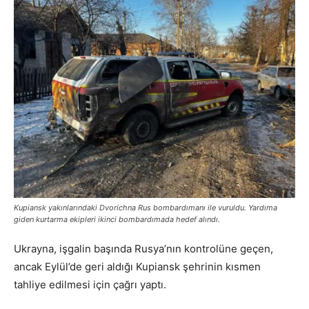
Kupiansk yakınlarındaki Dvorichna Rus bombardımanı ile vuruldu. Yardıma
giden kurtarma ekipleri ikinci bombardımada hedef alındı.
Ukrayna, işgalin başında Rusya’nın kontrolüne geçen,
ancak Eylül’de geri aldığı Kupiansk şehrinin kısmen
tahliye edilmesi için çağrı yaptı.