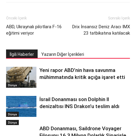
Önceki İçerik
Sonraki İçerik
ABD, Ukraynalı pilotlara F-16
Drix İnsansız Deniz Aracı IMX
eğitimi veriyor
23 tatbikatına katılacak
İlgili Haberler
Yazarın Diğer İçerikleri
Yeni rapor ABD’nin hava savunma
mühimmatında kritik açığa işaret etti
Dünya
İsrail Donanması son Dolphin II
denizaltısı INS Drakon’u teslim aldı
Dünya
Dünya
ABD Donanması, Saildrone Voyager
Filosunu 16,3 Milyon Dolarlık Siparişle