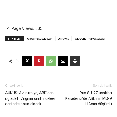
Page Views:
565
ETIKETLER
UkraineRussiaWar
Ukrayna
Ukrayna-Rusya Savaşı
Önceki İçerik
Sonraki İçerik
AUKUS: Avustralya, ABD’den
Rus SU-27 uçakları
üç adet Virginia sınıfı nükleer
Karadeniz’de ABD’nin MQ-9
denizaltı satın alacak
İHA’sını düşürdü