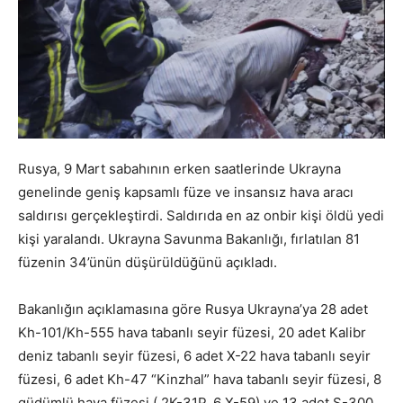
Rusya, 9 Mart sabahının erken saatlerinde Ukrayna
genelinde geniş kapsamlı füze ve insansız hava aracı
saldırısı gerçekleştirdi. Saldırıda en az onbir kişi öldü yedi
kişi yaralandı. Ukrayna Savunma Bakanlığı, fırlatılan 81
füzenin 34’ünün düşürüldüğünü açıkladı.
Bakanlığın açıklamasına göre Rusya Ukrayna’ya 28 adet
Kh-101/Kh-555 hava tabanlı seyir füzesi, 20 adet Kalibr
deniz tabanlı seyir füzesi, 6 adet X-22 hava tabanlı seyir
füzesi, 6 adet Kh-47 “Kinzhal” hava tabanlı seyir füzesi, 8
güdümlü hava füzesi ( 2K-31P, 6 X-59) ve 13 adet S-300