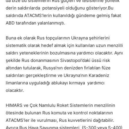
da bize bu sistemlerin Rus güçleri ve tesislerine yönelik
derin saldırılarda potansiyeli olduğunu gösteriyor.Bu
saldırıda ATACMS’lerin kullanıldığı gündeme gelmiş fakat
ABD tarafından yalanlanmıştı.
Buna ek olarak Rus topçularının Ukrayna şehirlerini
sistematik olarak hedef almak için kullanılan uzun menzilli
saldırı yeteneklerinin bozulmasına yardımcı olacaktır. Aynı
şekilde Rus donanmasının Sivastopol’daki üssü risk
altından tutularak, Rusya’nın denizden fırlatılan füze
saldırıları gerçekleştirme ve Ukrayna’nın Karadeniz
limanlarına uyguladığı ablukayı kırmaya yardımcı
olacaktır.
HIMARS ve Çok Namlulu Roket Sistemlerin menzilinin
ötesinde bulunan Rus komuta ve kontrol noktalarının
ATACMS’ler ile vurulması, Rus kuvvetlerini dağıtabilir.
Ayrıca Rus Hava Savunma sistemleri (S-300 veya S-400)