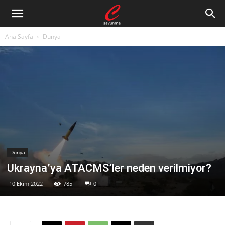
Ana Sayfa
Dünya
Dünya
Ukrayna’ya ATACMS’ler neden verilmiyor?
10 Ekim 2022
785
0