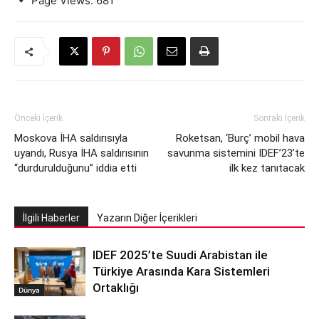
Page Views:
681
Önceki İçerik
Sonraki İçerik
Moskova İHA saldırısıyla
Roketsan, ‘Burç’ mobil hava
uyandı, Rusya İHA saldırısının
savunma sistemini IDEF’23’te
“durdurulduğunu” iddia etti
ilk kez tanıtacak
İlgili Haberler
Yazarın Diğer İçerikleri
IDEF 2025’te Suudi Arabistan ile
Türkiye Arasında Kara Sistemleri
Ortaklığı
Dünya