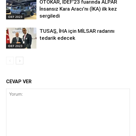
OTOKAR, IDEF’23 fuarında ALPAR
İnsansız Kara Aracı’nı (İKA) ilk kez
sergiledi
IDEF 2023
TUSAŞ, İHA için MİLSAR radarını
tedarik edecek
IDEF 2023
CEVAP VER