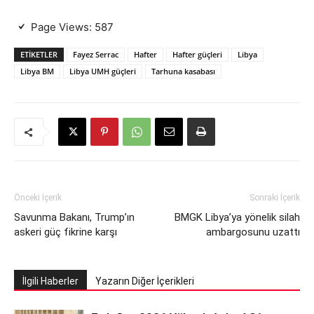
Page Views:
587
ETIKETLER
Fayez Serrac
Hafter
Hafter güçleri
Libya
Libya BM
Libya UMH güçleri
Tarhuna kasabası
Önceki İçerik
Sonraki İçerik
Savunma Bakanı, Trump’ın
BMGK Libya’ya yönelik silah
askeri güç fikrine karşı
ambargosunu uzattı
İlgili Haberler
Yazarın Diğer İçerikleri