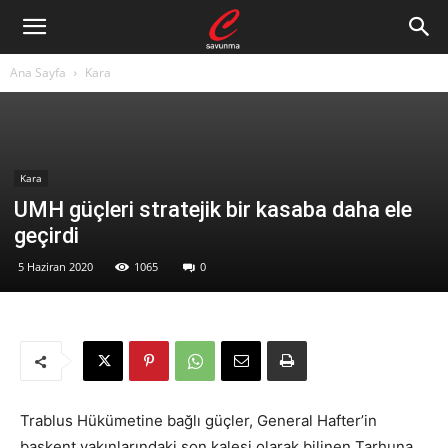
Ana Sayfa
Kara
Kara
UMH güçleri stratejik bir kasaba daha ele
geçirdi
5 Haziran 2020
1065
0
Trablus Hükümetine bağlı güçler, General Hafter’in
başkent yakınlarındaki son kalesi olarak bilinen Tarhuna