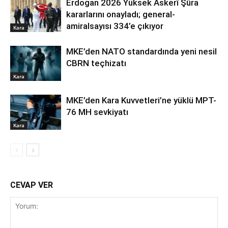
Erdoğan 2026 Yüksek Askerî Şûra
kararlarını onayladı; general-
amiralsayısı 334’e çıkıyor
Kara
MKE’den NATO standardında yeni nesil
CBRN teçhizatı
Kara
MKE’den Kara Kuvvetleri’ne yüklü MPT-
76 MH sevkiyatı
Kara
CEVAP VER