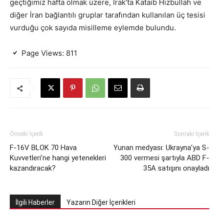
geçtiğimiz hafta olmak üzere, Irak’ta Kataib Hizbullah ve
diğer İran bağlantılı gruplar tarafından kullanılan üç tesisi
vurduğu çok sayıda misilleme eylemde bulundu.
Page Views:
811
Önceki İçerik
Sonraki İçerik
F-16V BLOK 70 Hava
Yunan medyası: Ukrayna’ya S-
Kuvvetleri’ne hangi yetenekleri
300 vermesi şartıyla ABD F-
kazandıracak?
35A satışını onayladı
İlgili Haberler
Yazarın Diğer İçerikleri