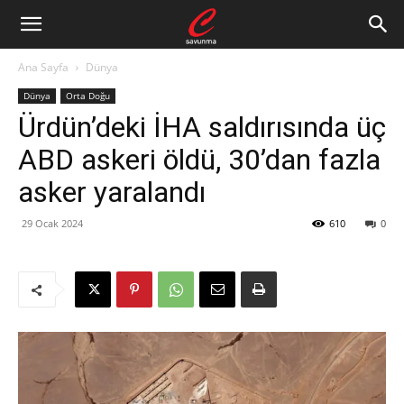
Ana Sayfa
Dünya
Dünya
Orta Doğu
Ürdün’deki İHA saldırısında üç
ABD askeri öldü, 30’dan fazla
asker yaralandı
29 Ocak 2024
610
0