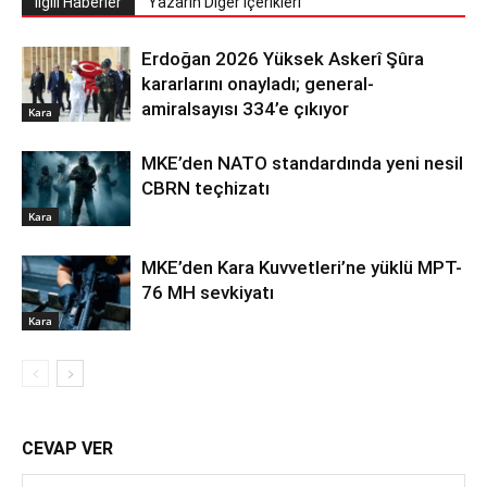
İlgili Haberler
Yazarın Diğer İçerikleri
Erdoğan 2026 Yüksek Askerî Şûra
kararlarını onayladı; general-
amiralsayısı 334’e çıkıyor
Kara
MKE’den NATO standardında yeni nesil
CBRN teçhizatı
Kara
MKE’den Kara Kuvvetleri’ne yüklü MPT-
76 MH sevkiyatı
Kara
CEVAP VER