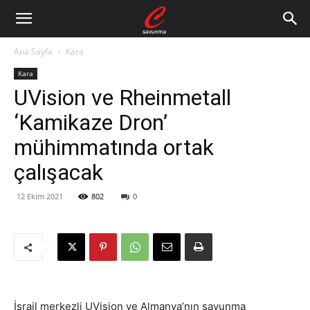
Ana Sayfa
Kara
Kara
UVision ve Rheinmetall
‘Kamikaze Dron’
mühimmatında ortak
çalışacak
12 Ekim 2021
802
0
İsrail merkezli
UVision ve Almanya’nın savunma