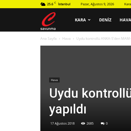
C
25.6
Pazar, Ağustos 9, 2026
Kara
İstanbul
C
KARA
DENIZ
HAV
Ana Sayfa
Hava
Uydu kontrollü ANKA-S’den MAM-L 
savunma
Hava
Uydu kontroll
yapıldı
17 Ağustos 2018
2685
0