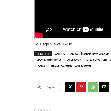
Page Views:
1.408
ETIKETLER
ANKA-S
ANKA-S İnsansız Hava Aracıyla
MAM-L mühimmat
Operasyon
Ortak Diyafram Açı
TAFICS
Thielert Centurion 2.0S Motoru
Paylaş
Önceki İçerik