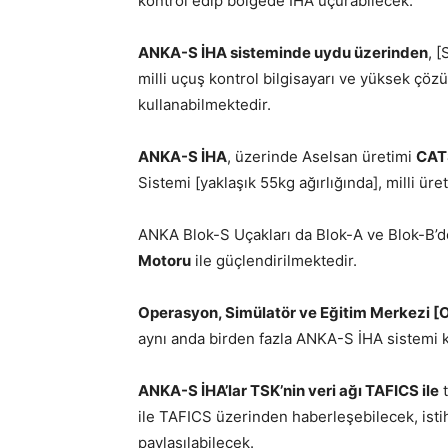
kontrol edip bölgede İHA uçurabilecek.
ANKA-S İHA sisteminde uydu üzerinden
, [
milli uçuş kontrol bilgisayarı ve yüksek çözü
kullanabilmektedir.
ANKA-S İHA
, üzerinde Aselsan üretimi
CATS
Sistemi [yaklaşık 55kg ağırlığında], milli ür
ANKA Blok-S Uçakları da Blok-A ve Blok-B’de
Motoru
ile güçlendirilmektedir.
Operasyon, Simülatör ve Eğitim Merkezi 
aynı anda birden fazla ANKA-S İHA sistemi ko
ANKA-S İHA’lar TSK’nin veri ağı TAFICS ile
t
ile TAFICS üzerinden haberleşebilecek, istih
paylaşılabilecek.