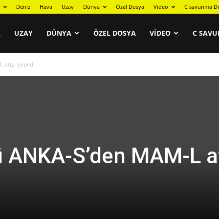
Deniz
Hava
Uzay
Dünya
Özel Dosya
Video
C savunma De
A
UZAY
DÜNYA
ÖZEL DOSYA
VIDEO
C SAVU
atışı yapıldı
ü ANKA-S’den MAM-L at