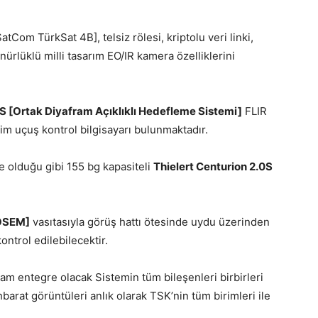
SatCom TürkSat 4B], telsiz rölesi, kriptolu veri linki,
nürlüklü milli tasarım EO/IR kamera özelliklerini
 [Ortak Diyafram Açıklıklı Hedefleme Sistemi]
FLIR
etim uçuş kontrol bilgisayarı bulunmaktadır.
 olduğu gibi 155 bg kapasiteli
Thielert Centurion 2.0S
[OSEM]
vasıtasıyla görüş hattı ötesinde uydu üzerinden
ntrol edilebilecektir.
am entegre olacak Sistemin tüm bileşenleri birbirleri
barat görüntüleri anlık olarak TSK’nin tüm birimleri ile