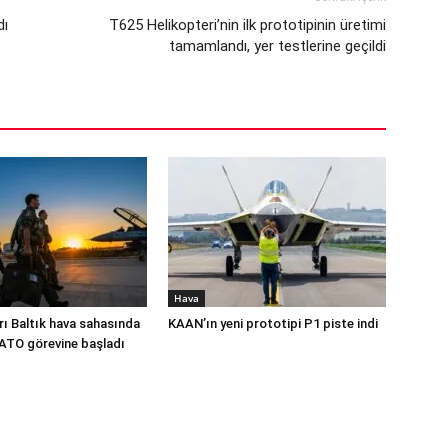
dı
T625 Helikopteri’nin ilk prototipinin üretimi
tamamlandı, yer testlerine geçildi
Hava
rı Baltık hava sahasında
KAAN’ın yeni prototipi P1 piste indi
NATO görevine başladı