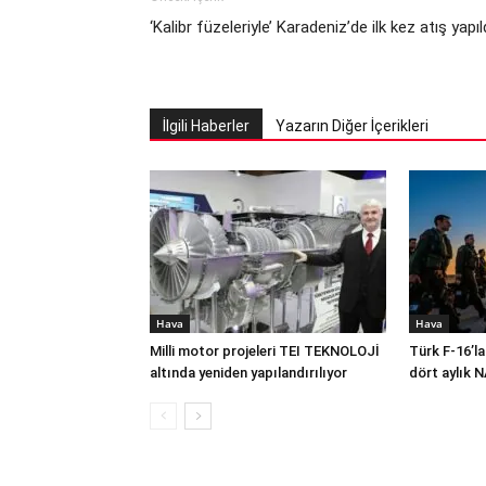
‘Kalibr füzeleriyle’ Karadeniz’de ilk kez atış yapıl
İlgili Haberler
Yazarın Diğer İçerikleri
Hava
Hava
Milli motor projeleri TEI TEKNOLOJİ
Türk F-16’la
altında yeniden yapılandırılıyor
dört aylık 