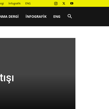
rgi
İnfografik
ENG
NMA DERGI
İNFOGRAFIK
ENG
ışı