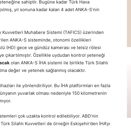
yeteneğine sahiptir. Bugüne kadar Türk Hava
pılmış, yıl sonuna kadar kalan 4 adet ANKA-S’nin
lı Kuvvetleri Muhabere Sistemi (TAFICS) üzerinden
irilen ANKA-S sisteminde, otonomi özellikleri
lüklü (HD) gece ve gündüz kamerası ve telsiz rölesi
eye çıkartılmıştır. Özellikle uydudan kontrol yeteneği
şacak
olan ANKA-S İHA sistemi ile birlikte Türk Silahlı
atma değer ve yetenek sağlanmış olacaktır.
azları ile yönlendiriliyor. Bu İHA platformları en fazla
Dünyanın yuvarlak olması nedeniyle 150 kilometrenin
mıyor.
stemleri çok uzakta kontrol edilebiliyor. ABD’nin
Türk Silahlı Kuvvetleri de örneğin Eskişehir’den İHA’yı