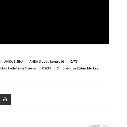
ANKA-S SİHA
ANKA-S uydu kontrollü
CATS
klıklı Hedefleme Sistemi
OSEM
Simülatör ve Eğitim Merkezi
Sonraki İçerik