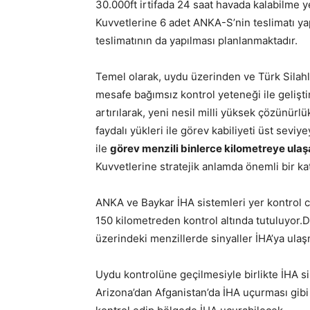
30.000ft irtifada 24 saat havada kalabilme 
Kuvvetlerine 6 adet ANKA-S’nin teslimatı ya
teslimatının da yapılması planlanmaktadır.
Temel olarak, uydu üzerinden ve Türk Silah
mesafe bağımsız kontrol yeteneği ile gelişt
artırılarak, yeni nesil milli yüksek çözünür
faydalı yükleri ile görev kabiliyeti üst seviy
ile
görev menzili binlerce kilometreye ula
Kuvvetlerine stratejik anlamda önemli bir k
ANKA ve Baykar İHA sistemleri yer kontrol cih
150 kilometreden kontrol altında tutuluyor.
üzerindeki menzillerde sinyaller İHA’ya ulaş
Uydu kontrolüne geçilmesiyle birlikte İHA si
Arizona’dan Afganistan’da İHA uçurması gibi 