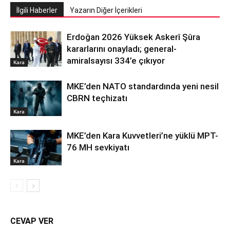
İlgili Haberler
Yazarın Diğer İçerikleri
Erdoğan 2026 Yüksek Askerî Şûra
kararlarını onayladı; general-
amiralsayısı 334’e çıkıyor
Kara
MKE’den NATO standardında yeni nesil
CBRN teçhizatı
Kara
MKE’den Kara Kuvvetleri’ne yüklü MPT-
76 MH sevkiyatı
Kara
CEVAP VER