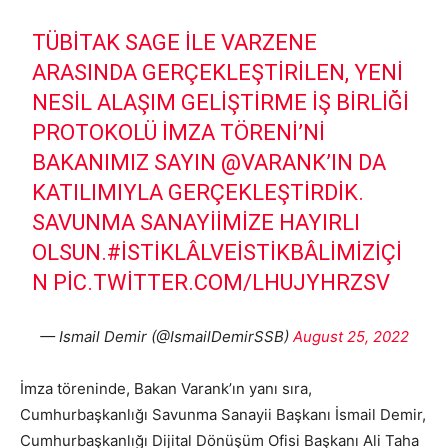
TÜBİTAK SAGE ILE VARZENE
ARASINDA GERÇEKLEŞTIRILEN, YENI
NESIL ALAŞIM GELIŞTIRME İŞ BIRLIĞI
PROTOKOLÜ İMZA TÖRENI’NI
BAKANIMIZ SAYIN
@VARANK
’IN DA
KATILIMIYLA GERÇEKLEŞTIRDIK.
SAVUNMA SANAYIIMIZE HAYIRLI
OLSUN.
#İSTIKLÂLVEİSTIKBÂLIMIZİÇI
N
PIC.TWITTER.COM/LHUJYHRZSV
— Ismail Demir (@IsmailDemirSSB)
August 25, 2022
İmza töreninde, Bakan Varank’ın yanı sıra,
Cumhurbaşkanlığı Savunma Sanayii Başkanı İsmail Demir,
Cumhurbaşkanlığı Dijital Dönüşüm Ofisi Başkanı Ali Taha