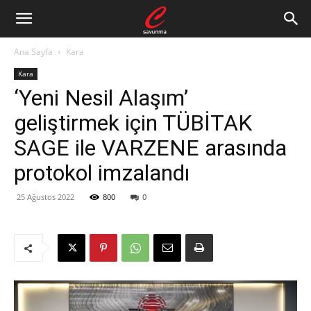
Ana Sayfa
Kara
Kara
‘Yeni Nesil Alaşım’
geliştirmek için TÜBİTAK
SAGE ile VARZENE arasında
protokol imzalandı
25 Ağustos 2022
800
0