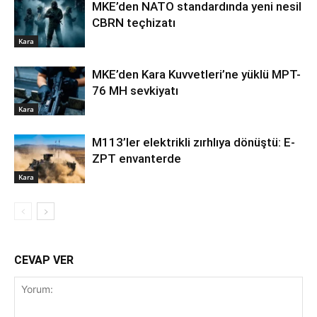
MKE’den NATO standardında yeni nesil
CBRN teçhizatı
Kara
MKE’den Kara Kuvvetleri’ne yüklü MPT-
76 MH sevkiyatı
Kara
M113’ler elektrikli zırhlıya dönüştü: E-
ZPT envanterde
Kara
CEVAP VER