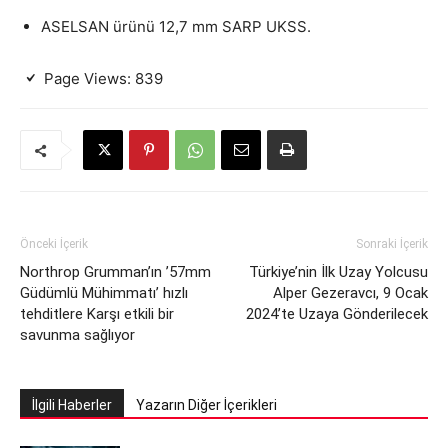
ASELSAN ürünü 12,7 mm SARP UKSS.
Page Views:
839
Önceki İçerik
Sonraki İçerik
Northrop Grumman’ın ’57mm
Türkiye’nin İlk Uzay Yolcusu
Güdümlü Mühimmatı’ hızlı
Alper Gezeravcı, 9 Ocak
tehditlere Karşı etkili bir
2024’te Uzaya Gönderilecek
savunma sağlıyor
İlgili Haberler
Yazarın Diğer İçerikleri