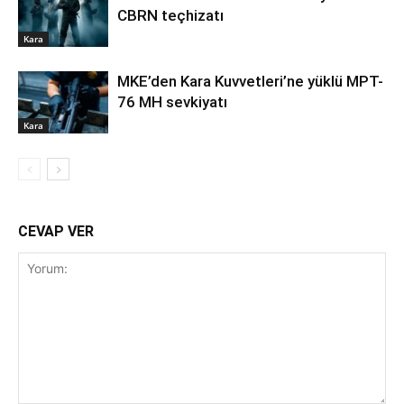
CBRN teçhizatı
Kara
MKE’den Kara Kuvvetleri’ne yüklü MPT-
76 MH sevkiyatı
Kara
CEVAP VER