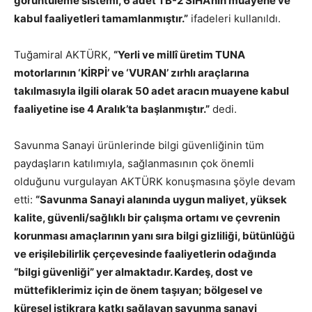
görüntüleme sistemi, 6 adet TB-2 SİHA’nın muayene ve
kabul faaliyetleri tamamlanmıştır.”
ifadeleri kullanıldı.
Tuğamiral AKTÜRK,
“Yerli ve millî üretim TUNA
motorlarının ‘KİRPİ’ ve ‘VURAN’ zırhlı araçlarına
takılmasıyla ilgili olarak 50 adet aracın muayene kabul
faaliyetine ise 4 Aralık’ta başlanmıştır.”
dedi.
Savunma Sanayi ürünlerinde bilgi güvenliğinin tüm
paydaşların katılımıyla, sağlanmasının çok önemli
olduğunu vurgulayan AKTÜRK konuşmasına şöyle devam
etti:
“Savunma Sanayi alanında uygun maliyet, yüksek
kalite, güvenli/sağlıklı bir çalışma ortamı ve çevrenin
korunması amaçlarının yanı sıra bilgi gizliliği, bütünlüğü
ve erişilebilirlik çerçevesinde faaliyetlerin odağında
“bilgi güvenliği” yer almaktadır. Kardeş, dost ve
müttefiklerimiz için de önem taşıyan; bölgesel ve
küresel istikrara katkı sağlayan savunma sanayi