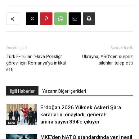
Önceki İçerik
Sonraki İçerik
Türk F-16’ları ‘Hava Polisliği’
Ukrayna, ABD’den sürpriz
görevi için Romanya’ya intikal
silahlar talep etti
etti
İlgili Haberler
Yazarın Diğer İçerikleri
Erdoğan 2026 Yüksek Askerî Şûra
kararlarını onayladı; general-
amiralsayısı 334’e çıkıyor
Kara
MKE’den NATO standardında yeni nesil