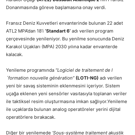
Donanmasında göreve başlamasına onay verdi.
Fransız Deniz Kuvvetleri envanterinde bulunan 22 adet
ATL2 MPA’dan 18’i
‘Standart 6’
adı verilen program
çerçevesinde yenileniyor. Bu yenilme sonucunda Deniz
Karakol Uçakları (MPA) 2030 yılına kadar envanterde
kalacak.
Yenileme programında
“Logiciel de traitement de l
´formation nouvelle génération”
(LOTI-NG)
adı verilen
yeni bir savaş sisteminin eklenmesini içeriyor. Sistem
uçağa eklenen yeni sensörler vasıtasıyla toplanan veriler
ile taktiksel resim oluşturmasına imkan sağlıyor.Yenileme
ile uçaklarda bulunan analog operatöreler yerini dijital
operatörlere bırakacak.
Diğer bir yenilemede
‘Sous-système traitement akustik