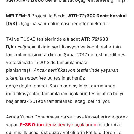
adet
ATR-72/600
Genel Maksat Uçağı envantere girmişti.
MELTEM-3
Projesi ile 8 adet
ATR-72/600 Deniz Karakol
[D/K]
Uçağı’na sahip olunması hedeflenmektedir.
TAI ve TUSAŞ tesislerinde altı adet
ATR-72/600
D/K
uçağından ilkinin sertifikasyon ve kabul testlerinin
tamamlanmasının ardından Şubat 2017’de teslim edilmesi
ve teslimatların 2018’de tamamlanması
planlanmıştı.
Ancak sertifikasyon testlerinde yaşanan
sıkıntılar nedeniyle
bu teslimat henüz
gerçekleştirilemedi. Sorunların aşılması durumunda
modifikasyonları tamamlanan uçakların teslimatına bu yıl
başlanarak 2019’da tamamlanabileceği belirtiliyor.
Ayrıca Yunan Donanmasında ve Hava Kuvvetlerinde görev
yapan
P-3B Orion
deniz devriye uçaklarının
modernize
edilmiş ilk uçağı üst düzey yetkililerin katıldığı tören ile