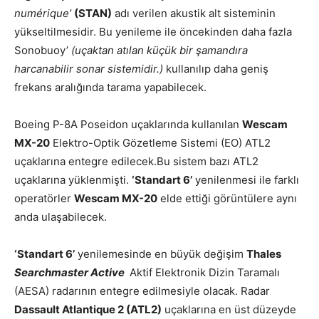
numérique’
(STAN)
adı verilen akustik alt sisteminin
yükseltilmesidir. Bu yenileme ile öncekinden daha fazla
Sonobuoy’
(uçaktan atılan küçük bir şamandıra
harcanabilir sonar sistemidir.)
kullanılıp daha geniş
frekans aralığında tarama yapabilecek.
Boeing P-8A Poseidon uçaklarında kullanılan
Wescam
MX-20
Elektro-Optik Gözetleme Sistemi (EO) ATL2
uçaklarına entegre edilecek.Bu sistem bazı ATL2
uçaklarına yüklenmişti.
‘Standart 6’
yenilenmesi ile farklı
operatörler
Wescam MX-20
elde ettiği görüntülere aynı
anda ulaşabilecek.
‘Standart 6’
yenilemesinde en büyük değişim
Thales
Searchmaster Active
Aktif Elektronik Dizin Taramalı
(AESA) radarının entegre edilmesiyle olacak. Radar
Dassault Atlantique 2 (ATL2)
uçaklarına en üst düzeyde