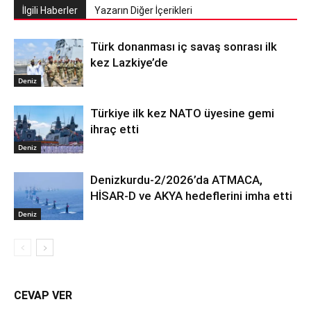
İlgili Haberler
Yazarın Diğer İçerikleri
Türk donanması iç savaş sonrası ilk
kez Lazkiye’de
Deniz
Türkiye ilk kez NATO üyesine gemi
ihraç etti
Deniz
Denizkurdu-2/2026’da ATMACA,
HİSAR-D ve AKYA hedeflerini imha etti
Deniz
CEVAP VER