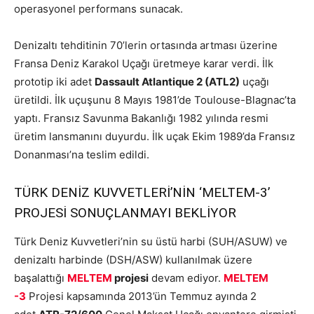
operasyonel performans sunacak.
Denizaltı tehditinin 70’lerin ortasında artması üzerine
Fransa Deniz Karakol Uçağı üretmeye karar verdi. İlk
prototip iki adet
Dassault Atlantique 2 (ATL2)
uçağı
üretildi. İlk uçuşunu 8 Mayıs 1981’de Toulouse-Blagnac’ta
yaptı. Fransız Savunma Bakanlığı 1982 yılında resmi
üretim lansmanını duyurdu. İlk uçak Ekim 1989’da Fransız
Donanması’na teslim edildi.
TÜRK DENİZ KUVVETLERİ’NİN ‘MELTEM-3’
PROJESİ SONUÇLANMAYI BEKLİYOR
Türk Deniz Kuvvetleri’nin su üstü harbi (SUH/ASUW) ve
denizaltı harbinde (DSH/ASW) kullanılmak üzere
başalattığı
MELTEM
projesi
devam ediyor.
MELTEM
-3
Projesi kapsamında 2013’ün Temmuz ayında 2