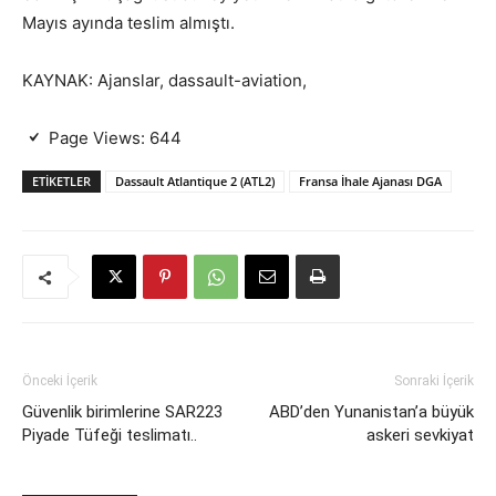
Mayıs ayında teslim almıştı.
KAYNAK: Ajanslar, dassault-aviation,
Page Views:
644
ETIKETLER
Dassault Atlantique 2 (ATL2)
Fransa İhale Ajanası DGA
Önceki İçerik
Sonraki İçerik
Güvenlik birimlerine SAR223
ABD’den Yunanistan’a büyük
Piyade Tüfeği teslimatı..
askeri sevkiyat