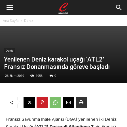
Ana Sayfa
Deniz
Deniz
Yenilenen Deniz karakol uçağı ‘ATL2’
Fransız Donanmasında göreve başladı
26 Ekim 2019
1953
0
Fransız Savunma İhale Ajansı (DGA) yenilenen iki Deniz
Karakol Uçağı
(ATL2)
Dassault Atlantique 2′
nin
Fransız