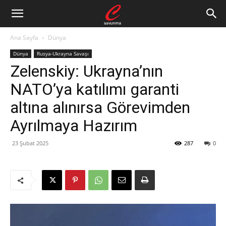
Ana Sayfa
Dünya
Dünya
Rusya-Ukrayna Savaşı
Zelenskiy: Ukrayna’nın
NATO’ya katılımı garanti
altına alınırsa Görevimden
Ayrılmaya Hazırım
23 Şubat 2025
287
0