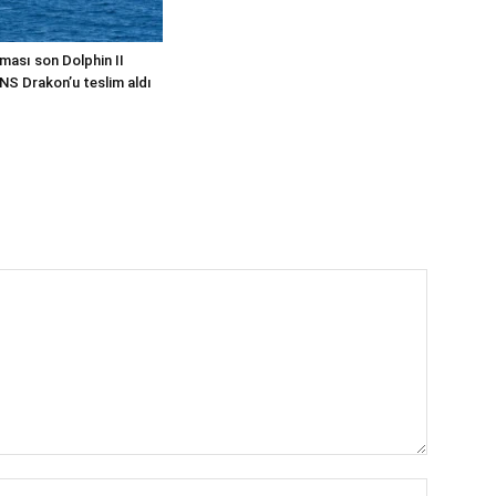
ması son Dolphin II
INS Drakon’u teslim aldı