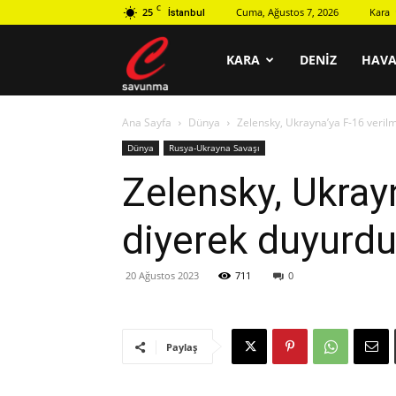
C
25
Cuma, Ağustos 7, 2026
Kara
İstanbul
C
KARA
DENIZ
HAV
Ana Sayfa
Dünya
Zelensky, Ukrayna’ya F-16 verilm
savunma
Dünya
Rusya-Ukrayna Savaşı
Zelensky, Ukrayn
diyerek duyurd
20 Ağustos 2023
711
0
Paylaş