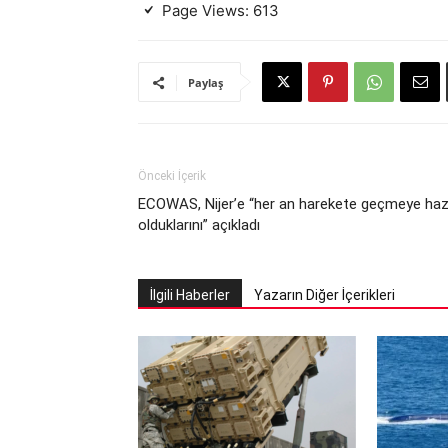
Page Views:
613
Paylaş
Önceki İçerik
ECOWAS, Nijer’e “her an harekete geçmeye haz
olduklarını” açıkladı
İlgili Haberler
Yazarın Diğer İçerikleri