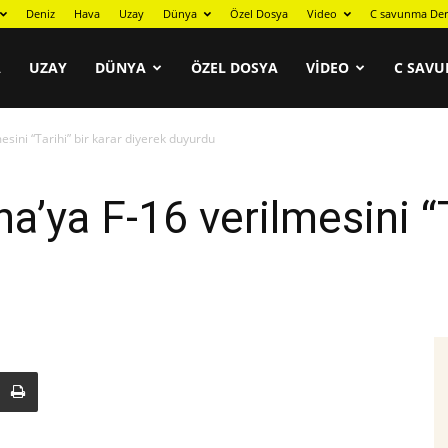
Deniz
Hava
Uzay
Dünya
Özel Dosya
Video
C savunma Der
A
UZAY
DÜNYA
ÖZEL DOSYA
VIDEO
C SAVU
esini “Tarihi” bir karar diyerek duyurdu
a’ya F-16 verilmesini “T
u