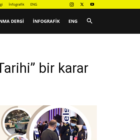
gi
İnfografik
ENG
NMA DERGI
İNFOGRAFIK
ENG
arihi” bir karar