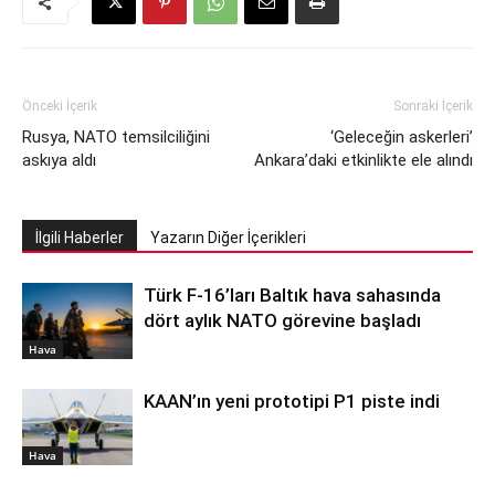
Önceki İçerik
Sonraki İçerik
Rusya, NATO temsilciliğini
‘Geleceğin askerleri’
askıya aldı
Ankara’daki etkinlikte ele alındı
İlgili Haberler
Yazarın Diğer İçerikleri
Türk F-16’ları Baltık hava sahasında
dört aylık NATO görevine başladı
Hava
KAAN’ın yeni prototipi P1 piste indi
Hava