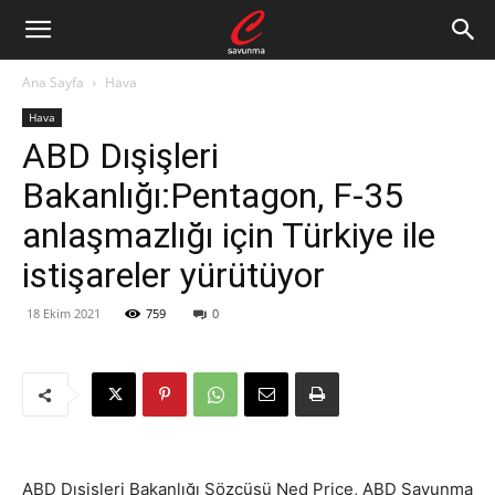
Ana Sayfa
Hava
Hava
ABD Dışişleri
Bakanlığı:Pentagon, F-35
anlaşmazlığı için Türkiye ile
istişareler yürütüyor
18 Ekim 2021
759
0
ABD Dışişleri Bakanlığı Sözcüsü Ned Price, ABD Savunma