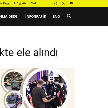
a Dergi
İnfografik
ENG
NMA DERGI
İNFOGRAFIK
ENG
kte ele alındı