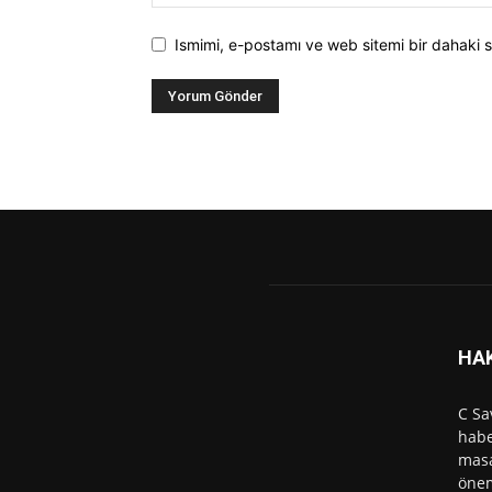
Ismimi, e-postamı ve web sitemi bir dahaki s
HA
C Sa
habe
masa
önem