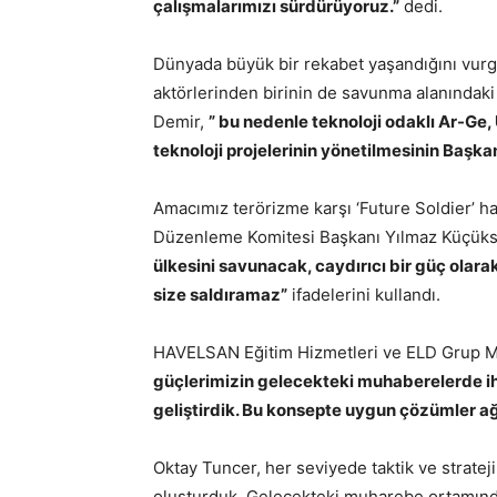
çalışmalarımızı sürdürüyoruz.”
dedi.
Dünyada büyük bir rekabet yaşandığını vurgu
aktörlerinden birinin de savunma alanındaki
Demir,
” bu nedenle teknoloji odaklı Ar-Ge,
teknoloji projelerinin yönetilmesinin Başkan
Amacımız terörizme karşı ‘Future Soldier’ h
Düzenleme Komitesi Başkanı Yılmaz Küçük
ülkesini savunacak, caydırıcı bir güç olara
size saldıramaz”
ifadelerini kullandı.
HAVELSAN Eğitim Hizmetleri ve ELD Grup 
güçlerimizin gelecekteki muhaberelerde ihtiy
geliştirdik. Bu konsepte uygun çözümler ağ
Oktay Tuncer, her seviyede taktik ve strate
oluşturduk. Gelecekteki muharebe ortamında