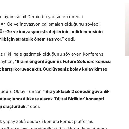
layan İsmail Demir, bu yarışın en önemli
 Ar-Ge ve inovasyon çalışmaları olduğunu söyledi.
 Ür-Ge ve inovasyon stratejilerinin belirlenmesinin,
lık için stratejik önem taşıyor.
” dedi.
azırlıklı hale getirmek olduğunu söyleyen
Konferans
seyhan,
“
Bizim öngördüğümüz Future Soldiers konusu
k barışı koruyacaktır. Güçlüyseniz kolay kolay kimse
Müdürü Oktay Tuncer,
”
Biz yaklaşık 2 senedir güvenlik
açlarını dikkate alarak ‘Dijital Birlikler’ konsepti
ı oluşturduk. ”
dedi.
jik yapay zekâ destekli komuta komut platformu
 görev alacak personelin ve birliklerin daha otonom