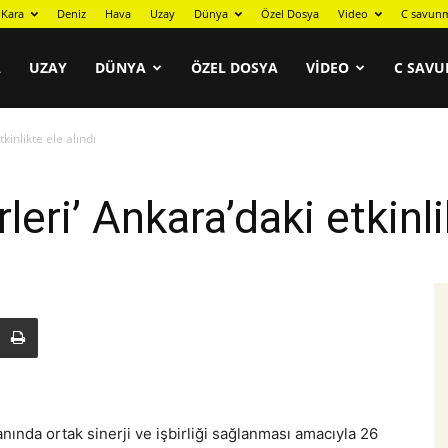
Kara
Deniz
Hava
Uzay
Dünya
Özel Dosya
Video
C savunm
A
UZAY
DÜNYA
ÖZEL DOSYA
VIDEO
C SAVU
kinlikte ele alındı
eri’ Ankara’daki etkinli
anında ortak sinerji ve işbirliği sağlanması amacıyla
26