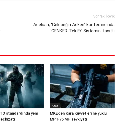
Sonraki İçerik
Aselsan, ‘Geleceğin Askeri’ konferansında
r
‘CENKER-Tek Er’ Sistemini tanıttı
Kara
TO standardında yeni
MKE’den Kara Kuvvetleri’ne yüklü
teçhizatı
MPT-76 MH sevkiyatı