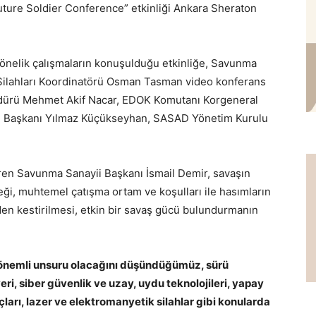
Future Soldier Conference” etkinliği
Ankara Sheraton
 yönelik çalışmaların konuşulduğu etkinliğe, Savunma
Silahları Koordinatörü Osman Tasman video konferans
üdürü Mehmet Akif Nacar, EDOK Komutanı Korgeneral
i Başkanı Yılmaz Küçükseyhan, SASAD Yönetim Kurulu
ren Savunma Sanayii Başkanı İsmail Demir, savaşın
ği, muhtemel çatışma ortam ve koşulları ile hasımların
en kestirilmesi, etkin bir savaş gücü bulundurmanın
önemli unsuru olacağını düşündüğümüz, sürü
ri, siber güvenlik ve uzay, uydu teknolojileri, yapay
çları, lazer ve elektromanyetik silahlar gibi konularda