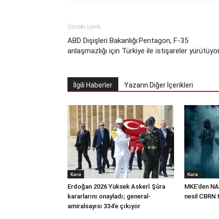
Önceki İçerik
ABD Dışişleri Bakanlığı:Pentagon, F-35
anlaşmazlığı için Türkiye ile istişareler yürütüyo
İlgili Haberler
Yazarın Diğer İçerikleri
Kara
Kara
Erdoğan 2026 Yüksek Askerî Şûra
MKE’den NA
kararlarını onayladı; general-
nesil CBRN 
amiralsayısı 334’e çıkıyor