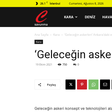
C
26.1
Cumartesi, Ağustos 8, 2026
İstanbul
C
KARA
DENIZ
HAV
Ana Sayfa
Kara
‘Geleceğin askerleri’ Ankara’daki et
savunma
Kara
‘Geleceğin askerl
19 Ekim 2021
750
0
Paylaş
Geleceğin askeri konsept ve teknolojileri al